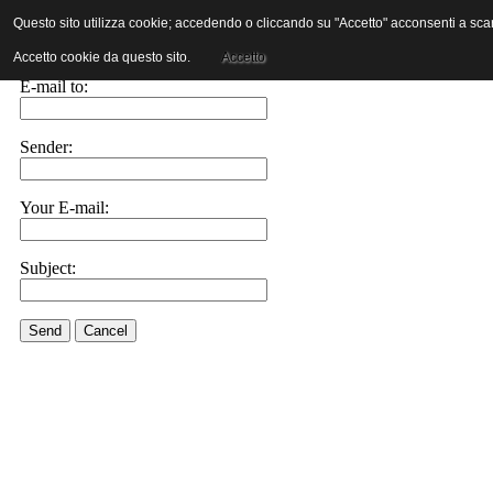
Questo sito utilizza cookie; accedendo o cliccando su "Accetto" acconsenti a scaric
E-mail this link to a friend.
Accetto cookie da questo sito.
Accetto
E-mail to:
Sender:
Your E-mail:
Subject:
Send
Cancel