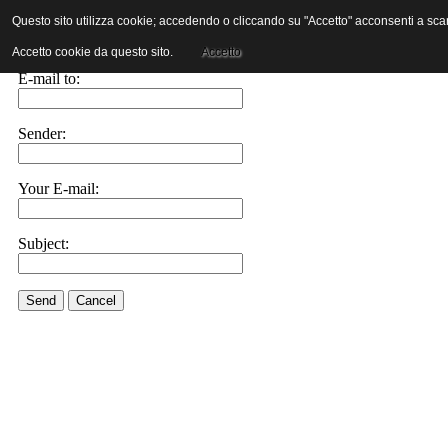
Questo sito utilizza cookie; accedendo o cliccando su "Accetto" acconsenti a scaric
E-mail this link to a friend.
Accetto cookie da questo sito.
Accetto
E-mail to:
Sender:
Your E-mail:
Subject:
Send
Cancel