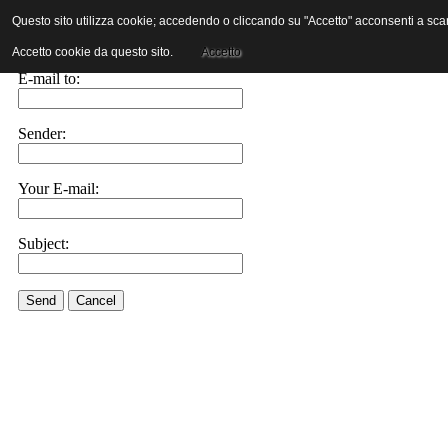
Questo sito utilizza cookie; accedendo o cliccando su "Accetto" acconsenti a scaric
E-mail this link to a friend.
Accetto cookie da questo sito.
Accetto
E-mail to:
Sender:
Your E-mail:
Subject:
Send
Cancel