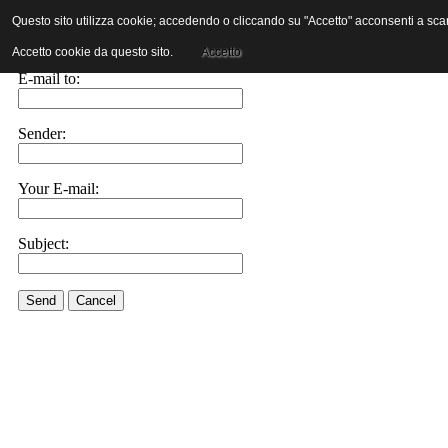
Questo sito utilizza cookie; accedendo o cliccando su "Accetto" acconsenti a scaric
E-mail this link to a friend.
Accetto cookie da questo sito.
Accetto
E-mail to:
Sender:
Your E-mail:
Subject:
Send
Cancel