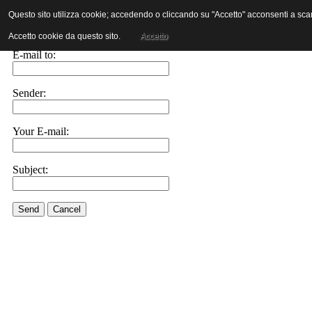
Questo sito utilizza cookie; accedendo o cliccando su "Accetto" acconsenti a scaric
E-mail this link to a friend.
Accetto cookie da questo sito.
Accetto
E-mail to:
Sender:
Your E-mail:
Subject:
Send
Cancel