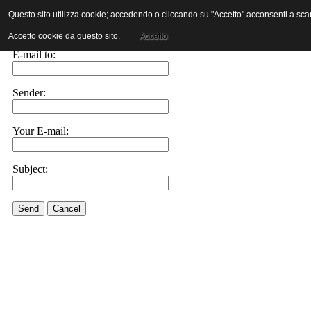
Questo sito utilizza cookie; accedendo o cliccando su "Accetto" acconsenti a scaric
E-mail this link to a friend.
Accetto cookie da questo sito.
Accetto
E-mail to:
Sender:
Your E-mail:
Subject:
Send
Cancel