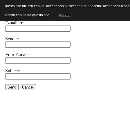
Questo sito utilizza cookie; accedendo o cliccando su "Accetto" acconsenti a scaric
E-mail this link to a friend.
Accetto cookie da questo sito.
Accetto
E-mail to:
Sender:
Your E-mail:
Subject:
Send
Cancel