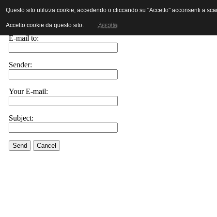
Questo sito utilizza cookie; accedendo o cliccando su "Accetto" acconsenti a scaric
E-mail this link to a friend.
Accetto cookie da questo sito.
Accetto
E-mail to:
Sender:
Your E-mail:
Subject:
Send
Cancel