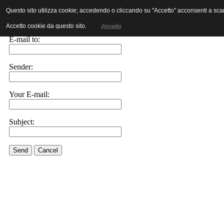
Questo sito utilizza cookie; accedendo o cliccando su "Accetto" acconsenti a scaric
E-mail this link to a friend.
Accetto cookie da questo sito.
Accetto
E-mail to:
Sender:
Your E-mail:
Subject:
Send
Cancel