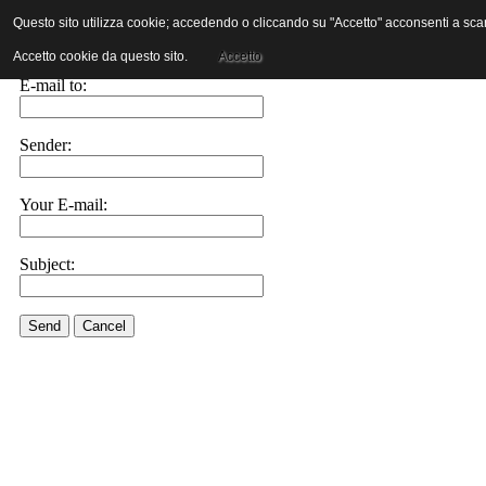
Questo sito utilizza cookie; accedendo o cliccando su "Accetto" acconsenti a scaric
E-mail this link to a friend.
Accetto cookie da questo sito.
Accetto
E-mail to:
Sender:
Your E-mail:
Subject:
Send
Cancel