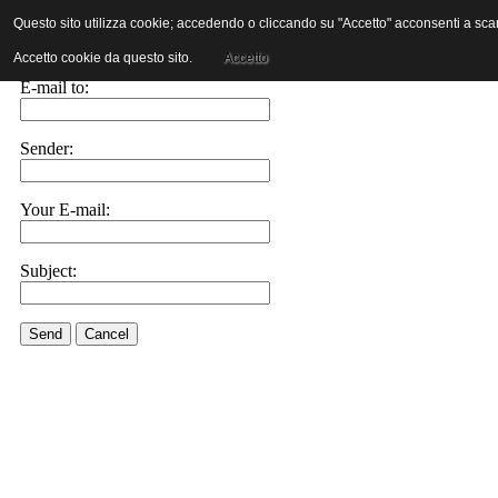
Questo sito utilizza cookie; accedendo o cliccando su "Accetto" acconsenti a scaric
E-mail this link to a friend.
Accetto cookie da questo sito.
Accetto
E-mail to:
Sender:
Your E-mail:
Subject:
Send
Cancel