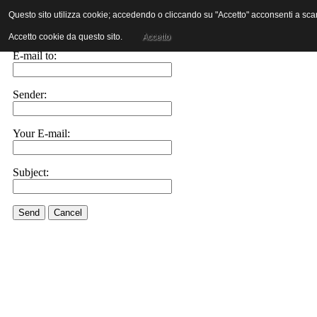
Questo sito utilizza cookie; accedendo o cliccando su "Accetto" acconsenti a scaric
E-mail this link to a friend.
Accetto cookie da questo sito.
Accetto
E-mail to:
Sender:
Your E-mail:
Subject:
Send
Cancel