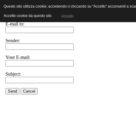
Questo sito utilizza cookie; accedendo o cliccando su "Accetto" acconsenti a scaric
E-mail this link to a friend.
Accetto cookie da questo sito.
Accetto
E-mail to:
Sender:
Your E-mail:
Subject:
Send
Cancel