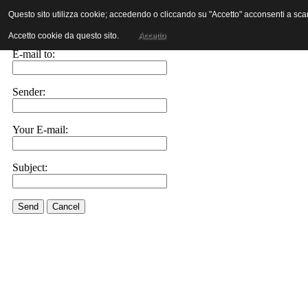
Questo sito utilizza cookie; accedendo o cliccando su "Accetto" acconsenti a scaric
E-mail this link to a friend.
Accetto cookie da questo sito.
Accetto
E-mail to:
Sender:
Your E-mail:
Subject:
Send
Cancel