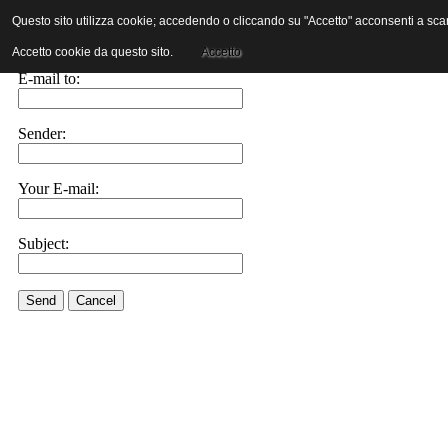
Questo sito utilizza cookie; accedendo o cliccando su "Accetto" acconsenti a scaric
E-mail this link to a friend.
Accetto cookie da questo sito.
Accetto
E-mail to:
Sender:
Your E-mail:
Subject:
Send
Cancel