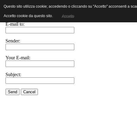
Questo sito utilizza cookie; accedendo o cliccando su "Accetto" acconsenti a scaric
E-mail this link to a friend.
Accetto cookie da questo sito.
Accetto
E-mail to:
Sender:
Your E-mail:
Subject:
Send
Cancel