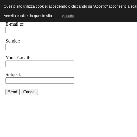
Questo sito utilizza cookie; accedendo o cliccando su "Accetto" acconsenti a scaric
E-mail this link to a friend.
Accetto cookie da questo sito.
Accetto
E-mail to:
Sender:
Your E-mail:
Subject:
Send
Cancel