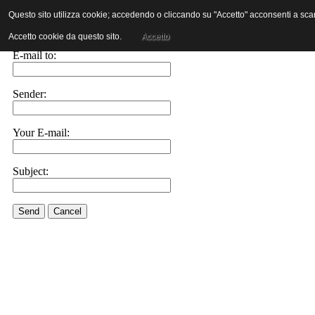
Questo sito utilizza cookie; accedendo o cliccando su "Accetto" acconsenti a scaric
E-mail this link to a friend.
Accetto cookie da questo sito.
Accetto
E-mail to:
Sender:
Your E-mail:
Subject:
Send
Cancel