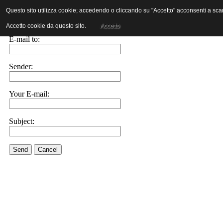
Questo sito utilizza cookie; accedendo o cliccando su "Accetto" acconsenti a scaric
E-mail this link to a friend.
Accetto cookie da questo sito.
Accetto
E-mail to:
Sender:
Your E-mail:
Subject:
Send
Cancel