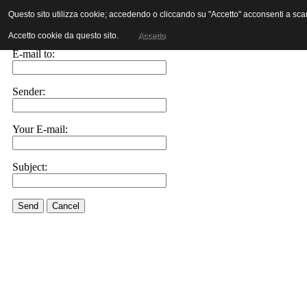
Questo sito utilizza cookie; accedendo o cliccando su "Accetto" acconsenti a scaric
E-mail this link to a friend.
Accetto cookie da questo sito.
Accetto
E-mail to:
Sender:
Your E-mail:
Subject:
Send
Cancel