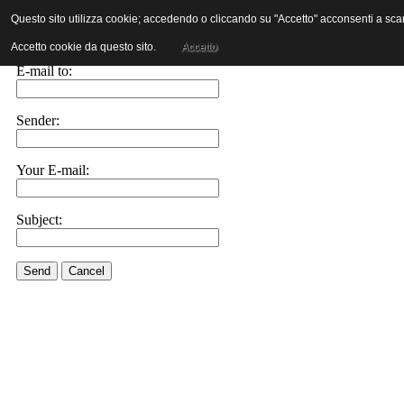
Questo sito utilizza cookie; accedendo o cliccando su "Accetto" acconsenti a scaric
E-mail this link to a friend.
Accetto cookie da questo sito.
Accetto
E-mail to:
Sender:
Your E-mail:
Subject:
Send
Cancel