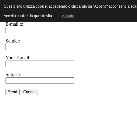
Questo sito utilizza cookie; accedendo o cliccando su "Accetto" acconsenti a scaric
E-mail this link to a friend.
Accetto cookie da questo sito.
Accetto
E-mail to:
Sender:
Your E-mail:
Subject:
Send
Cancel