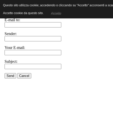
Questo sito utilizza cookie; accedendo o cliccando su "Accetto" acconsenti a scaric
E-mail this link to a friend.
Accetto cookie da questo sito.
Accetto
E-mail to:
Sender:
Your E-mail:
Subject:
Send
Cancel