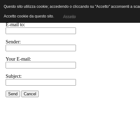
Questo sito utilizza cookie; accedendo o cliccando su "Accetto" acconsenti a scaric
E-mail this link to a friend.
Accetto cookie da questo sito.
Accetto
E-mail to:
Sender:
Your E-mail:
Subject:
Send
Cancel