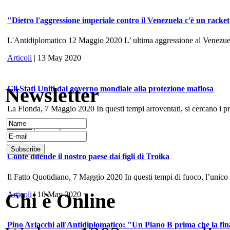
"Dietro l'aggressione imperiale contro il Venezuela c'è un racke
L'Antidiplomatico 12 Maggio 2020 L’ ultima aggressione al Venezuela, 
Articoli
| 13 May 2020
Newsletter
Gli Stati Uniti dal governo mondiale alla protezione mafiosa
La Fionda, 7 Maggio 2020 In questi tempi arroventati, si cercano i prece
Articoli
| 10 May 2020
Conte difende il nostro paese dai figli di Troika
Il Fatto Quotidiano, 7 Maggio 2020 In questi tempi di fuoco, l’unico
Chi è Online
Articoli
| 10 May 2020
Pino Arlacchi all'Antidiplomatico: "Un Piano B prima che la fina