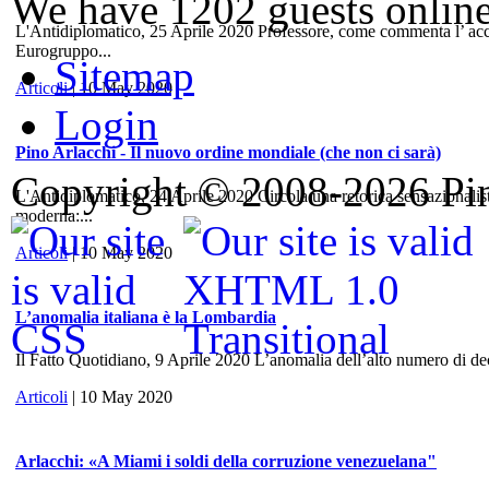
We have 1202 guests onlin
L'Antidiplomatico, 25 Aprile 2020 Professore, come commenta l’ accord
Eurogruppo...
Sitemap
Articoli
| 10 May 2020
Login
Pino Arlacchi - Il nuovo ordine mondiale (che non ci sarà)
Copyright © 2008-2026 Pino
L'Antidiplomatico, 24 Aprile 2020 Circola una retorica sensazionalis
moderna:...
Articoli
| 10 May 2020
L’anomalia italiana è la Lombardia
Il Fatto Quotidiano, 9 Aprile 2020 L’anomalia dell’alto numero di dece
Articoli
| 10 May 2020
Arlacchi: «A Miami i soldi della corruzione venezuelana"