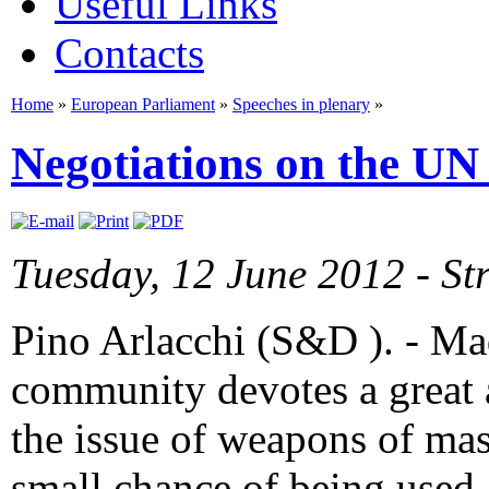
Useful Links
Contacts
Home
»
European Parliament
»
Speeches in plenary
»
Negotiations on the UN
Tuesday, 12 June 2012 - St
Pino Arlacchi (S&D ). - Mad
community devotes a great 
the issue of weapons of mas
small chance of being used.