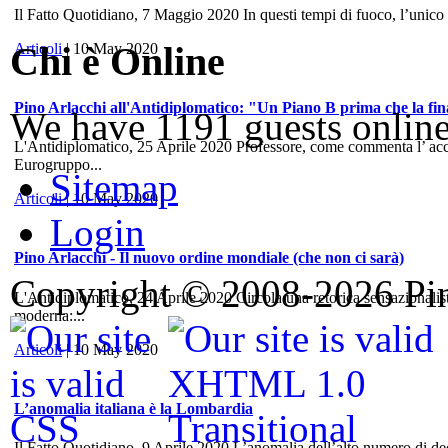
Il Fatto Quotidiano, 7 Maggio 2020 In questi tempi di fuoco, l’unico
Chi è Online
Articoli
| 10 May 2020
Pino Arlacchi all'Antidiplomatico: "Un Piano B prima che la fina
We have 1191 guests onlin
L'Antidiplomatico, 25 Aprile 2020 Professore, come commenta l’ accord
Eurogruppo...
Sitemap
Articoli
| 10 May 2020
Login
Pino Arlacchi - Il nuovo ordine mondiale (che non ci sarà)
Copyright © 2008-2026 Pino
L'Antidiplomatico, 24 Aprile 2020 Circola una retorica sensazionalis
moderna:...
Articoli
| 10 May 2020
L’anomalia italiana è la Lombardia
Il Fatto Quotidiano, 9 Aprile 2020 L’anomalia dell’alto numero di dece