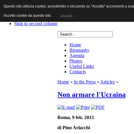
Questo sito utilizza cookie; accedendo o cliccando su "Accetto" acconsenti a scaric
Skip to content
Skip to main navigation
Accetto cookie da questo sito.
Accetto
Skip to first column
Skip to second column
Home
Biography
Agenda
Photos
Useful Links
Contacts
Home
»
In the Press
»
Articles
»
Non armare l'Ucraina
Roma, 9 feb. 2015
di Pino Arlacchi