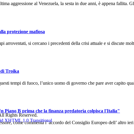
ma aggressione al Venezuela, la sesta in due anni, è appena fallita. Gli
alla protezione mafiosa
arroventati, si cercano i precedenti della crisi attuale e si discute molto
 di Troika
uesti tempi di fuoco, l’unico uomo di governo che pare aver capito qual
n Piano B prima che la finanza predatoria colpisca l'Italia"
ll Rights Reserved.
sore, come commenta l’ accordo del Consiglio Europeo dell’ altro ieri ch