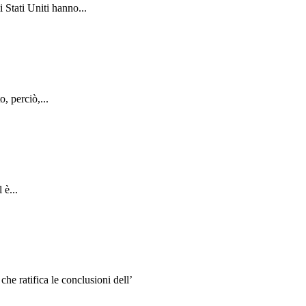
 Stati Uniti hanno...
, perciò,...
 è...
e ratifica le conclusioni dell’