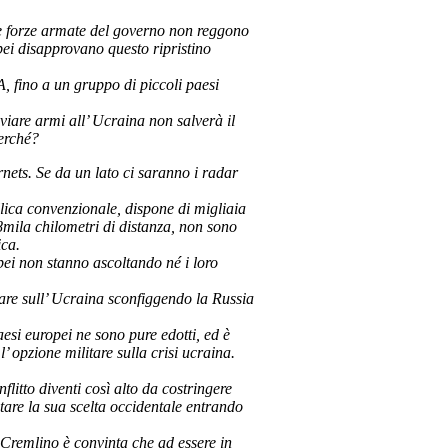
 le forze armate del governo non reggono
opei disapprovano questo ripristino
A, fino a un gruppo di piccoli paesi
nviare armi all’ Ucraina non salverà il
Perché?
rnets. Se da un lato ci saranno i radar
llica convenzionale, dispone di migliaia
8mila chilometri di distanza, non sono
ica.
pei non stanno ascoltando né i loro
tare sull’ Ucraina sconfiggendo la Russia
aesi europei ne sono pure edotti, ed è
’ opzione militare sulla crisi ucraina.
flitto diventi così alto da costringere
itare la sua scelta occidentale entrando
 Cremlino è convinta che ad essere in