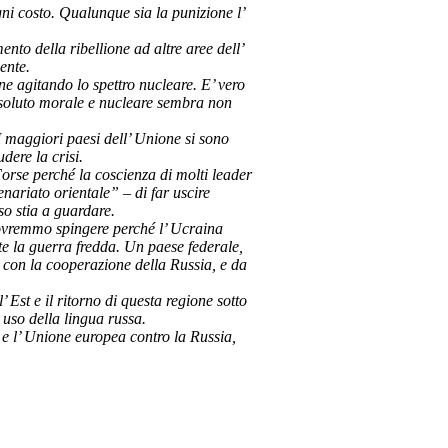
gni costo. Qualunque sia la punizione l’
nto della ribellione ad altre aree dell’
ente.
one agitando lo spettro nucleare. E’ vero
 assoluto morale e nucleare sembra non
 I maggiori paesi dell’ Unione si sono
dere la crisi.
orse perché la coscienza di molti leader
enariato orientale” – di far uscire
so stia a guardare.
dovremmo spingere perché l’ Ucraina
te la guerra fredda. Un paese federale,
 con la cooperazione della Russia, e da
 Est e il ritorno di questa regione sotto
 uso della lingua russa.
e l’ Unione europea contro la Russia,