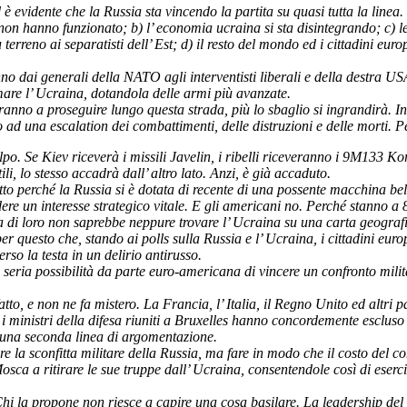
 è evidente che la Russia sta vincendo la partita su quasi tutta la linea.
 non hanno funzionato; b) l’ economia ucraina si sta disintegrando; c)
terreno ai separatisti dell’ Est; d) il resto del mondo ed i cittadini eur
nno dai generali della NATO agli interventisti liberali e della destra US
are l’ Ucraina, dotandola delle armi più avanzate.
eranno a proseguire lungo questa strada, più lo sbaglio si ingrandirà. I
lo ad una escalation dei combattimenti, delle distruzioni e delle morti. 
o. Se Kiev riceverà i missili Javelin, i ribelli riceveranno i 9M133 Ko
ili, lo stesso accadrà dall’ altro lato. Anzi, è già accaduto.
utto perché la Russia si è dotata di recente di una possente macchina be
ere un interesse strategico vitale. E gli americani no. Perché stanno a 
 di loro non saprebbe neppure trovare l’ Ucraina su una carta geograf
 questo che, stando ai polls sulla Russia e l’ Ucraina, i cittadini euro
so la testa in un delirio antirusso.
a seria possibilità da parte euro-americana di vincere un confronto mili
to, e non ne fa mistero. La Francia, l’ Italia, il Regno Unito ed altri p
 i ministri della difesa riuniti a Bruxelles hanno concordemente escluso l
 una seconda linea di argomentazione.
re la sconfitta militare della Russia, ma fare in modo che il costo del con
sca a ritirare le sue truppe dall’ Ucraina, consentendole così di eserc
hi la propone non riesce a capire una cosa basilare. La leadership del