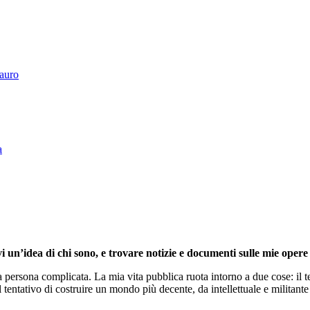
Tauro
a
i un’idea di chi sono, e trovare notizie e documenti sulle mie opere 
persona complicata. La mia vita pubblica ruota intorno a due cose: il te
l tentativo di costruire un mondo più decente, da intellettuale e militante 