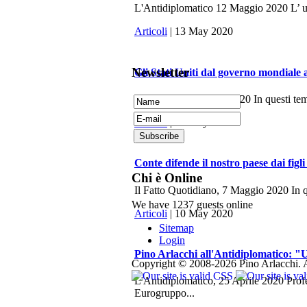
L'Antidiplomatico 12 Maggio 2020 L’ ulti
Articoli
| 13 May 2020
Newsletter
Gli Stati Uniti dal governo mondiale 
La Fionda, 7 Maggio 2020 In questi tempi 
Articoli
| 10 May 2020
Conte difende il nostro paese dai figli
Chi è Online
Il Fatto Quotidiano, 7 Maggio 2020 In q
We have 1237 guests online
Articoli
| 10 May 2020
Sitemap
Login
Pino Arlacchi all'Antidiplomatico: "U
Copyright © 2008-2026 Pino Arlacchi. A
L'Antidiplomatico, 25 Aprile 2020 Profes
Eurogruppo...