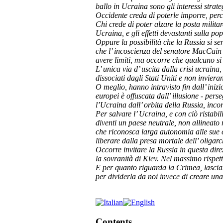
ballo in Ucraina sono gli interessi strat
Occidente creda di poterle imporre, perci
Chi crede di poter alzare la posta milita
Ucraina, e gli effetti devastanti sulla 
Oppure la possibilità che la Russia si se
che l’ incoscienza del senatore MacCain e
avere limiti, ma occorre che qualcuno si 
L’ unica via d’ uscita dalla crisi ucrain
dissociati dagli Stati Uniti e non invier
O meglio, hanno intravisto fin dall’ ini
europei è offuscata dall’ illusione - per
l’Ucraina dall’ orbita della Russia, inc
Per salvare l’ Ucraina, e con ciò rista
diventi un paese neutrale, non allineato
che riconosca larga autonomia alle sue c
liberare dalla presa mortale dell’ oligarc
Occorre invitare la Russia in questa dire
la sovranità di Kiev. Nel massimo rispett
E per quanto riguarda la Crimea, lascia
per dividerla da noi invece di creare un
Contents