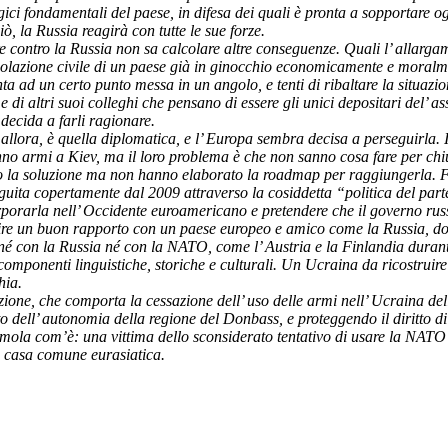
egici fondamentali del paese, in difesa dei quali è pronta a sopportare o
ò, la Russia reagirà con tutte le sue forze.
re contro la Russia non sa calcolare altre conseguenze. Quali l’ allargame
popolazione civile di un paese già in ginocchio economicamente e moralm
nta ad un certo punto messa in un angolo, e tenti di ribaltare la situazi
 di altri suoi colleghi che pensano di essere gli unici depositari del’
decida a farli ragionare.
a, allora, è quella diplomatica, e l’ Europa sembra decisa a perseguirla.
anno armi a Kiev, ma il loro problema è che non sanno cosa fare per chiu
zio la soluzione ma non hanno elaborato la roadmap per raggiungerla. F
seguita copertamente dal 2009 attraverso la cosiddetta “politica del part
orporarla nell’ Occidente euroamericano e pretendere che il governo rus
bilire un buon rapporto con un paese europeo e amico come la Russia, 
 né con la Russia né con la NATO, come l’ Austria e la Finlandia duran
omponenti linguistiche, storiche e culturali. Un Ucraina da ricostruire
hia.
zione, che comporta la cessazione dell’ uso delle armi nell’ Ucraina dell’
o dell’ autonomia della regione del Donbass, e proteggendo il diritto di
mola com’è: una vittima dello sconsiderato tentativo di usare la NATO 
a casa comune eurasiatica.