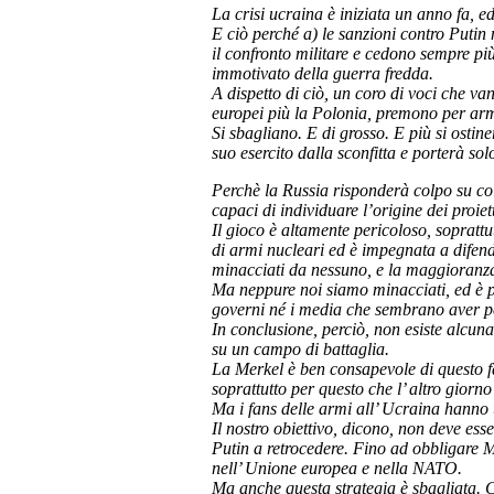
La crisi ucraina è iniziata un anno fa, ed
E ciò perché a) le sanzioni contro Putin
il confronto militare e cedono sempre più 
immotivato della guerra fredda.
A dispetto di ciò, un coro di voci che va
europei più la Polonia, premono per arm
Si sbagliano. E di grosso. E più si ostin
suo esercito dalla sconfitta e porterà so
Perchè la Russia risponderà colpo su colp
capaci di individuare l’origine dei proiett
Il gioco è altamente pericoloso, sopratt
di armi nucleari ed è impegnata a difend
minacciati da nessuno, e la maggioranza
Ma neppure noi siamo minacciati, ed è per
governi né i media che sembrano aver per
In conclusione, perciò, non esiste alcun
su un campo di battaglia.
La Merkel è ben consapevole di questo fat
soprattutto per questo che l’ altro giorno
Ma i fans delle armi all’ Ucraina hanno
Il nostro obiettivo, dicono, non deve esse
Putin a retrocedere. Fino ad obbligare Mo
nell’ Unione europea e nella NATO.
Ma anche questa strategia è sbagliata. C