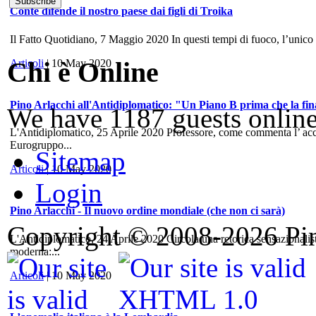
Conte difende il nostro paese dai figli di Troika
Il Fatto Quotidiano, 7 Maggio 2020 In questi tempi di fuoco, l’unico
Chi è Online
Articoli
| 10 May 2020
Pino Arlacchi all'Antidiplomatico: "Un Piano B prima che la fina
We have 1187 guests onlin
L'Antidiplomatico, 25 Aprile 2020 Professore, come commenta l’ accord
Eurogruppo...
Sitemap
Articoli
| 10 May 2020
Login
Pino Arlacchi - Il nuovo ordine mondiale (che non ci sarà)
Copyright © 2008-2026 Pino
L'Antidiplomatico, 24 Aprile 2020 Circola una retorica sensazionalis
moderna:...
Articoli
| 10 May 2020