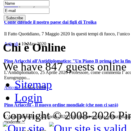
Articoli
| 10 May 2020
Conte difende il nostro paese dai figli di Troika
Il Fatto Quotidiano, 7 Maggio 2020 In questi tempi di fuoco, l’unico
Chi è Online
Articoli
| 10 May 2020
Pino Arlacchi all'Antidiplomatico: "Un Piano B prima che la fina
We have 847 guests online
L'Antidiplomatico, 25 Aprile 2020 Professore, come commenta l’ accord
Eurogruppo...
Sitemap
Articoli
| 10 May 2020
Login
Pino Arlacchi - Il nuovo ordine mondiale (che non ci sarà)
Copyright © 2008-2026 Pino
L'Antidiplomatico, 24 Aprile 2020 Circola una retorica sensazionalis
moderna:...