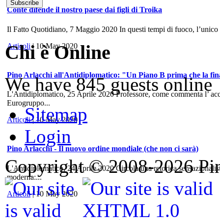
Conte difende il nostro paese dai figli di Troika
Il Fatto Quotidiano, 7 Maggio 2020 In questi tempi di fuoco, l’unico
Chi è Online
Articoli
| 10 May 2020
Pino Arlacchi all'Antidiplomatico: "Un Piano B prima che la fina
We have 845 guests online
L'Antidiplomatico, 25 Aprile 2020 Professore, come commenta l’ accord
Eurogruppo...
Sitemap
Articoli
| 10 May 2020
Login
Pino Arlacchi - Il nuovo ordine mondiale (che non ci sarà)
Copyright © 2008-2026 Pino
L'Antidiplomatico, 24 Aprile 2020 Circola una retorica sensazionalis
moderna:...
Articoli
| 10 May 2020