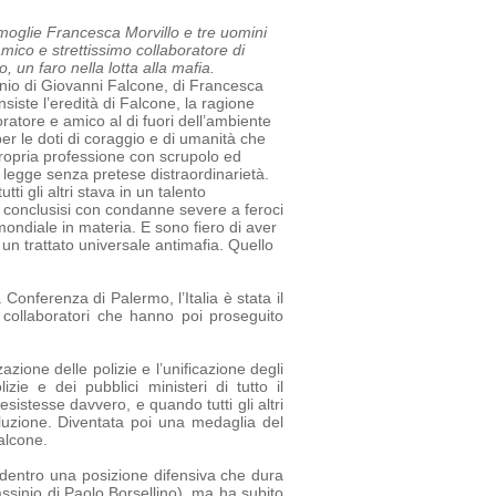
a moglie Francesca Morvillo e tre uomini
amico e strettissimo collaboratore di
 un faro nella lotta alla mafia.
sinio di Giovanni Falcone, di Francesca
siste l’eredità di Falcone, la ragione
oratore e amico al di fuori dell’ambiente
r le doti di coraggio e di umanità che
ropria professione con scrupolo ed
a legge senza pretese di
straordinarietà.
tti gli altri stava in un talento
tti conclusisi con condanne severe a feroci
mondiale in materia. E sono fiero di aver
un trattato universale antimafia.
Quello
 Conferenza di Palermo, l’Italia è stata il
e collaboratori che hanno poi proseguito
azione delle polizie e l’unificazione degli
e e dei pubblici ministeri di tutto il
sistesse davvero, e quando tutti gli altri
luzione. Diventata poi una medaglia del
alcone.
ia dentro una posizione difensiva che dura
assinio di Paolo Borsellino), ma ha subito