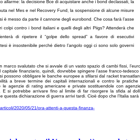
o allarme: la decisione Bce di acquistare anche i bond declassati, la
enuta nel Mes e nel Recovery Fund, la sospensione di alcune misure
 E si è messo da parte il cannone degli eurobond. Che cosa farà l’asse
olpi contro i bond italiani e quelli degli altri Piigs? Attenderà che
enterà di ripetere il “golpe dello spread” a favore di esecutivi
tesi è insostenibile perché dietro l’angolo oggi ci sono solo governi
marco svalutato che si avvale di un vasto spazio di cambi fissi, l’euro 
del capitale finanziario, quindi, dovrebbe spingere l’asse franco-tedes
) si possono obbligare le banche europee a sfilarsi dal racket transatla
lità a breve termine dei capitali internazionali e contro le pratiche 
e le agenzie di rating americane e private sostituendole con agenz
. E si potrebbe arrivare fino al limite di far risorgere la sfida al dol
che questa dichiarazione di guerra arrivi tardi. Cioè dopo che l’Italia sar
a/articoli/2020/05/21/ora-attenti-a-questa-finanza-