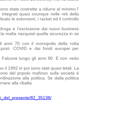
no state costrette a ridurre al minimo l’
 integrati quasi ovunque nelle reti della
ato le estorsioni, i racket ed il controllo
droga e l’esclusione dai nuovi business
la mafia riacquisti quella sicurezza in se
i anni 70 con il monopolio della rotta
ca post- COVID e dai fondi europei per
a Falcone lungo gli anni 90. E non vedo
 il 1992 in poi sono stati quasi letali. La
one del popolo mafioso sulla società è
inazione alla politica. Se dalla politica
nare alla ribalta.
chi_del_presente/82_35138/