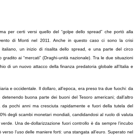
ma per certi versi quello del “golpe dello spread” che portò alla
vvento di Monti nel 2011. Anche in questo caso ci sono la crisi
 italiano, un inizio di risalita dello spread, e una parte del circo
 gradito ai “mercati” (Draghi-unità nazionale). Tra le due situazioni
io di un nuovo attacco della finanza predatoria globale all’Italia e
iaria e occidentale. Il dollaro, all’epoca, era preso tra due fuochi: da
o detenendo buona parte dei buoni del Tesoro americani; dall’altro
 da pochi anni ma cresciuta rapidamente e fuori della tutela del
l 30% degli scambi monetari mondiali, candidandosi al ruolo di valuta
to verde. Una de-dollarizzazione fuori controllo è da sempre l’incubo
tò verso l’uso delle maniere forti: una stangata all’euro. Superato nel