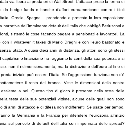
data via libera ai predatori di Wall Street. L’attacco prese la forma di
o da hedge funds e banche d’affari euroamericane contro i titoli
, Italia, Grecia, Spagna – prendendo a pretesto la loro esposizione
sa narrativa dell’imminente default dell’Italia che obbligò Berlusconi a
Monti, sistemò le cose facendo pagare a pensionati e lavoratori. La
vo con il whatever it takes di Mario Draghi e con l’euro bastonato e
nza Stato. A quasi dieci anni di distanza, gli attori sono gli stessi
 capitalismo finanziario ha raggiunto lo zenit della sua potenza e si
so: non il ridimensionamento, ma la distruzione dell’euro al fine di
preda iniziale può essere l’Italia. Se l’aggressione funziona non c’è
ottomettere il resto del branco. Viste le dimensioni della nostra
 assieme a noi. Questo tipo di gioco è presente nella testa della
ella testa delle sue potenziali vittime, alcune delle quali non sono
no di armi di attacco e di difesa non indifferenti. Se usate per tempo.
ranno la Germania e la Francia per difendere l’eurozona all’inizio
tania sul pericolo di default dell’Italia con impennata dello spread?