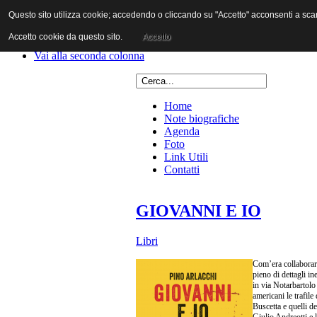
Questo sito utilizza cookie; accedendo o cliccando su "Accetto" acconsenti a scaric
Vai al contenuto
Vai alla navigazione principale
Accetto cookie da questo sito.
Accetto
Vai alla prima colonna
Vai alla seconda colonna
Home
Note biografiche
Agenda
Foto
Link Utili
Contatti
GIOVANNI E IO
Libri
Com’era collaborare
pieno di dettagli in
in via Notarbartolo
americani le trafile
Buscetta e quelli d
Giulio Andreotti e l