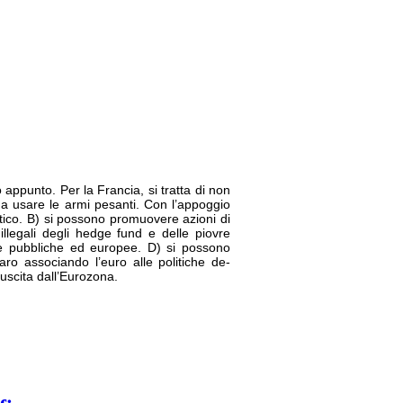
appunto. Per la Francia, si tratta di non
co a usare le armi pesanti. Con l’appoggio
ntico. B) si possono promuovere azioni di
illegali degli hedge fund e delle piovre
ie pubbliche ed europee. D) si possono
laro associando l’euro alle politiche de-
à uscita dall’Eurozona.