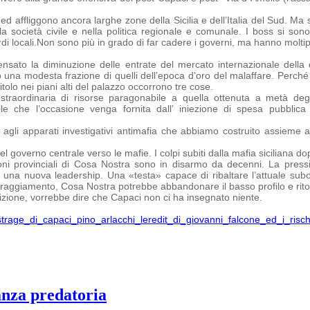
affliggono ancora larghe zone della Sicilia e dell’Italia del Sud. Ma so
la società civile e nella politica regionale e comunale. I boss si sono
i locali.
Non sono più in grado di far cadere i governi, ma hanno moltiplic
sato la diminuzione delle entrate del mercato internazionale della 
 una modesta frazione di quelli dell’epoca d’oro del malaffare.
Perché 
tolo nei piani alti del palazzo occorrono tre cose.
straordinaria di risorse paragonabile a quella ottenuta a metà degl
bile che
l’occasione venga fornita dall’ iniezione di spesa pubbli
agli apparati investigativi antimafia che abbiamo costruito assieme 
 governo centrale verso le mafie. I colpi subiti dalla mafia siciliana dopo
ni provinciali di Cosa Nostra sono in disarmo da decenni. La pressi
na nuova leadership. Una «testa» capace di ribaltare l’attuale subord
oraggiamento, Cosa Nostra potrebbe abbandonare il basso profilo e ritor
ione, vorrebbe dire che Capaci non ci ha insegnato niente.
s-strage_di_capaci_pino_arlacchi_leredit_di_giovanni_falcone_ed_i_ris
anza predatoria