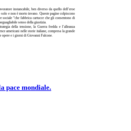
avoratore instancabile, ben diverso da quello dell’eroe
rto solo e non è morto invano. Queste pagine colpiscono
re sociale “che fabbrica cartucce che gli consentono di
neguagliabile senso della giustizia.
trategia della tensione, la Guerra fredda e l’alleanza
ence americani nelle storie italiane, compresa la grande
le opere e i giorni di Giovanni Falcone.
 la pace mondiale.