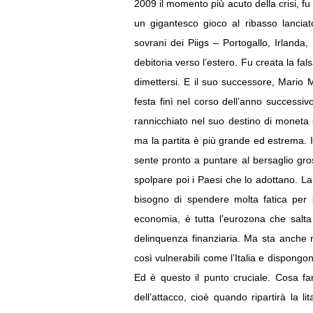
2009 il momento più acuto della crisi, fu 
un gigantesco gioco al ribasso lanciat
sovrani dei Piigs – Portogallo, Irlanda
debitoria verso l’estero. Fu creata la fal
dimettersi. E il suo successore, Mario 
festa finì nel corso dell’anno successi
rannicchiato nel suo destino di moneta se
ma la partita è più grande ed estrema. Il
sente pronto a puntare al bersaglio gros
spolpare poi i Paesi che lo adottano. La 
bisogno di spendere molta fatica per s
economia, è tutta l’eurozona che salta
delinquenza finanziaria. Ma sta anche n
così vulnerabili come l’Italia e dispongo
Ed è questo il punto cruciale. Cosa fa
dell’attacco, cioè quando ripartirà la li