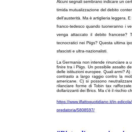
Alcuni segnali sembrano indicare un cert
timida mutualizzazione del debito cont
dell’austerità. Ma è artiglieria leggera.
franco-tedesco quando tuoneranno i veri c
venga attaccato il debito francese? T
tecnocratici nei Piigs? Questa ultima ipo
sfascisti e ultra-nazionalisti.
La Germania non intende rinunciare a un 
finire tra i Piigs. Un possibile assalto 
delle istituzioni europee. Quali armi? A
contrasto a largo raggio contro la mobi
americane. C) si possono neutralizzar
rilanciare forme di Tobin tax rafforzate
dollarizzanti dei Brics. Ma c’è il rischio 
https://www.ilfattoquotidiano.it/in-edicol
predatoria/5808597/