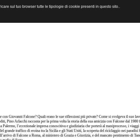
are sul tuo browser tutte le tipologie di cookie presenti in questo sito..
 con Giovanni Falcone? Quali erano le sue riflessioni più private? Come si svolgeva il suo lav
editi, Pino Arlacchi racconta per la prima volta la storia della sua amicizia con Falcone dal 1980 f
 a Palermo, l’eccezionale impresa conoscitiva e giudiziaria che porterà al maxiprocesso, i viaggi
 del grande traffico di eroina tra la Sicilia e gli Stati Uniti, la scoperta del riciclaggio nei paradi
ell’arrivo di Falcone a Roma, al ministero di Grazia e Giustizia, e del mancato pentimento di Tan
a mafia di Stato.