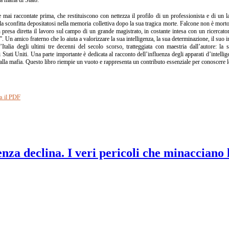
e mai raccontate prima, che restituiscono con nettezza il profilo di un professionista e di un l
alla sconfitta depositatosi nella memoria collettiva dopo la sua tragica morte. Falcone non è mo
presa diretta il lavoro sul campo di un grande magistrato, in costante intesa con un ricercato
. Un amico fraterno che lo aiuta a valorizzare la sua intelligenza, la sua determinazione, il suo i
Italia degli ultimi tre decenni del secolo scorso, tratteggiata con maestria dall’autore: la s
 Stati Uniti. Una parte importante è dedicata al racconto dell’influenza degli apparati d’intellig
a alla mafia. Questo libro riempie un vuoto e rappresenta un contributo essenziale per conoscere 
a il PDF
nza declina. I veri pericoli che minacciano