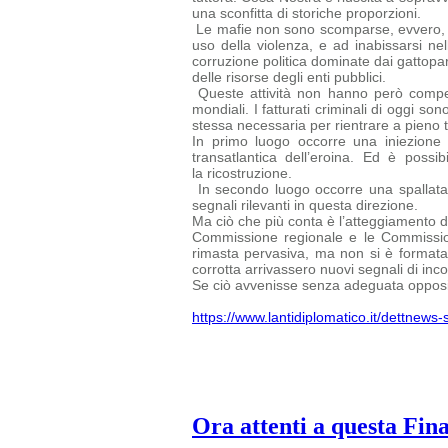
una sconfitta di storiche proporzioni.
Le mafie non sono scomparse, evvero, ed 
uso della violenza, e ad inabissarsi nel
corruzione politica dominate dai gattopard
delle risorse degli enti pubblici.
Queste attività non hanno però compen
mondiali. I fatturati criminali di oggi
sono
stessa necessaria per rientrare a pieno ti
In primo luogo occorre una iniezione 
transatlantica dell’eroina. Ed è possi
la ricostruzione.
In secondo luogo occorre una spallata 
segnali rilevanti in questa direzione.
Ma ciò che più conta è l’atteggiamento del
Commissione regionale e le
Commissio
rimasta pervasiva, ma non si è formata u
corrotta arrivassero nuovi segnali di inc
Se ciò avvenisse senza adeguata opposiz
https://www.lantidiplomatico.it/dettnew
Ora attenti a questa Fin