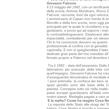
Giovanni Falcone
Il 23 maggio del 1992, con un terrificant
della scorta, Antonio Montinaro, Rocco Di 
Falcone, racconta, fuori da ogni retorica
L’anniversario di Capaci non merita di an
Morvillo e della loro scorta, sono oggi p
principale per la quale lo ricordiamo a 
giudiziario, e provo qui ad esporre i mie
lo contraddistinguevano. Esistevano allor
imparzialità, combattendo per ciò stesso
Chi lo ha conosciuto davvero sa quanto 
professionale al confine con la genialità.
capimafia.
E non si spiegherebbe il fatto
dedicato gran parte del mio mandato all’
firmato proprio a Palermo nel dicembre 
Tra il 1982 - data dell’assassinio Dalla 
laboratorio più avanzato della lotta co
quell’impegno, Giovanni Falcone ha creat
d’avanguardia dimostratesi di micidiale 
I pool antimafia, la confisca dei beni, la
spazi giuridici sono alla base della
C
pianeta.
Concepire tutto ciò nella realtà
paesi europei guardavano all’Italia c
nostro paese. Medaglia pagata a caro prez
E la mafia? Come ha reagito Cosa No
La risposta dello Stato alle stragi del 
tuttora. Cosa Nostra è riuscita a
sopravv