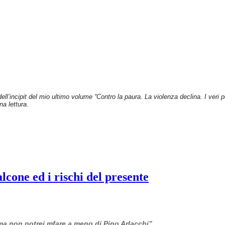
dell’incipit del mio ultimo volume “Contro la paura. La violenza declina. I veri
na lettura.
cone ed i rischi del presente
 ma non potrei mfare a meno di Pino Arlacchi”