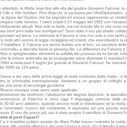
e attentato, la Mafia mise fine alla vita del giudice Giovanni Falcone, l
Cillo e Vito Schifani. Pino Arlacchi, in esclusiva per l'AntiDiplomatico, 
, la figura del Giudice che ha segnato ed ancora rappresenta un simbolo,
negare nella retorica. I valori colpiti il 23 maggio del 1992 con l’assas
erfettamente attuali. Non solo in Italia, ma nel mondo.
Ma in che cosa con
quasi trent’anni dalla sua scomparsa?
Sono stato il suo più stretto collab
i pensieri sul tema.
La memoria di Falcone è viva non solo e non tanto pe
a molti altri uomini di legge coraggiosi ed onesti, che
esercitavano la p
 il malaffare. E Falcone era senza dubbio uno di loro, un servitore dell
«normale» e discreta fosse la persona.
No. La differenza tra Falcone e tu
 Non si spiegherebbe altrimenti la solidità dei processi da lui istruiti, tu
 che le misure antimafia da lui propugnate siano diventate lo standard 
 ONU a realizzare il sogno più grande di Giovanni Falcone: far nascere 
del 2000 da 124 paesi.
Chiesa e del varo della prima legge di reale contrasto della mafia - e la
ntro la criminalità transnazionale. Assieme a un gruppo di colleghi 
o una serie di tecnologie giuridiche
efficacia ovunque esse siano state applicate.
 protezione dei testimoni, l’abolizione del segreto bancario, la specializz
onvenzione di Palermo e sono oggi il linguaggio comune delle polizi
 di 30-40 anni addietro, quando ancora molti si chiedevano se la mafia e
ome
l’ammalato cronico del continente, è equivalso ad una piccola rivo
zo. E uno dei prezzi più cari è stato proprio il sacrificio di Giovanni F
stra al post-Capaci?
‘92 e il ricambio politico avviato da Mani Pulite hanno costretto la maf
ivere alla grande offensiva del post-Capaci e post- Via d’ Amelio (l’ass