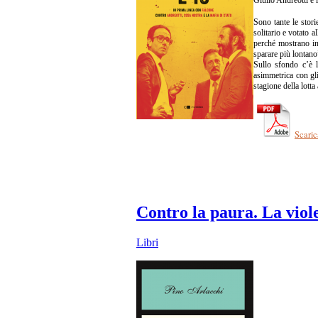
Sono tante le stori
solitario e votato 
perché mostrano in 
sparare più lontano”
Sullo sfondo c’è l’
asimmetrica con gli
stagione della lott
Scaric
Contro la paura. La viole
Libri