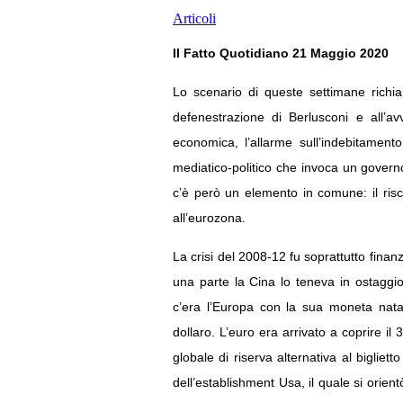
Articoli
Il Fatto Quotidiano 21 Maggio 2020
Lo scenario di queste settimane richia
defenestrazione di Berlusconi e all’a
economica, l’allarme sull’indebitamento
mediatico-politico che invoca un governo
c’è però un elemento in comune: il risch
all’eurozona.
La crisi del 2008-12 fu soprattutto finanz
una parte la Cina lo teneva in ostaggi
c’era l’Europa con la sua moneta nata
dollaro. L’euro era arrivato a coprire i
globale di riserva alternativa al bigliet
dell’establishment Usa, il quale si orien