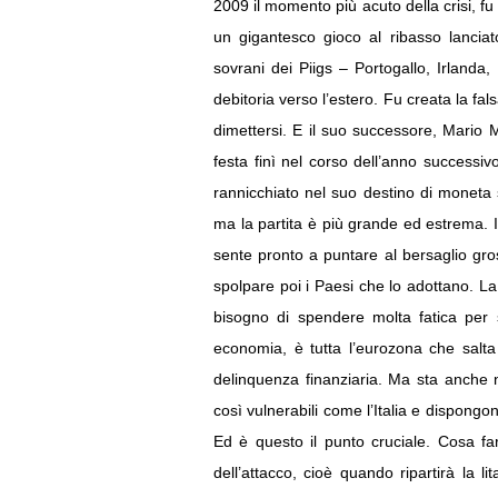
2009 il momento più acuto della crisi, fu 
un gigantesco gioco al ribasso lanciat
sovrani dei Piigs – Portogallo, Irlanda
debitoria verso l’estero. Fu creata la fal
dimettersi. E il suo successore, Mario 
festa finì nel corso dell’anno successi
rannicchiato nel suo destino di moneta se
ma la partita è più grande ed estrema. Il
sente pronto a puntare al bersaglio gros
spolpare poi i Paesi che lo adottano. La 
bisogno di spendere molta fatica per s
economia, è tutta l’eurozona che salta
delinquenza finanziaria. Ma sta anche n
così vulnerabili come l’Italia e dispongo
Ed è questo il punto cruciale. Cosa fa
dell’attacco, cioè quando ripartirà la li