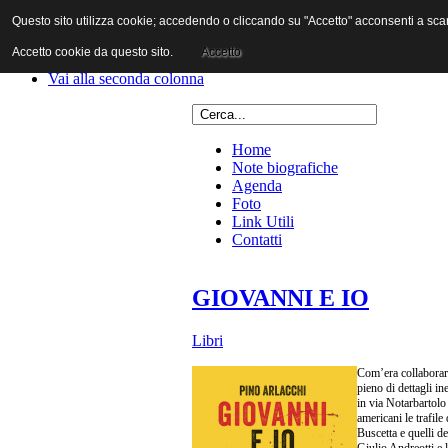
Questo sito utilizza cookie; accedendo o cliccando su "Accetto" acconsenti a scaric
Vai al contenuto
Vai alla navigazione principale
Accetto cookie da questo sito.
Accetto
Vai alla prima colonna
Vai alla seconda colonna
Home
Note biografiche
Agenda
Foto
Link Utili
Contatti
GIOVANNI E IO
Libri
Com’era collaborare
pieno di dettagli in
in via Notarbartolo
americani le trafile
Buscetta e quelli d
Giulio Andreotti e l