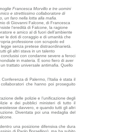
a moglie Francesca Morvillo e tre uomini
amico e strettissimo collaboratore di
 un faro nella lotta alla mafia.
sinio di Giovanni Falcone, di Francesca
siste l’eredità di Falcone, la ragione
oratore e amico al di fuori dell’ambiente
r le doti di coraggio e di umanità che
ropria professione con scrupolo ed
a legge senza pretese di
straordinarietà.
tti gli altri stava in un talento
tti conclusisi con condanne severe a feroci
mondiale in materia. E sono fiero di aver
un trattato universale antimafia.
Quello
 Conferenza di Palermo, l’Italia è stata il
e collaboratori che hanno poi proseguito
azione delle polizie e l’unificazione degli
e e dei pubblici ministeri di tutto il
sistesse davvero, e quando tutti gli altri
luzione. Diventata poi una medaglia del
alcone.
ia dentro una posizione difensiva che dura
assinio di Paolo Borsellino), ma ha subito