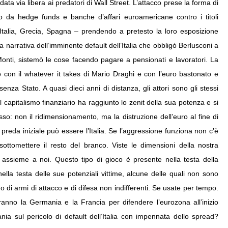
data via libera ai predatori di Wall Street. L’attacco prese la forma di
o da hedge funds e banche d’affari euroamericane contro i titoli
, Italia, Grecia, Spagna – prendendo a pretesto la loro esposizione
sa narrativa dell’imminente default dell’Italia che obbligò Berlusconi a
Monti, sistemò le cose facendo pagare a pensionati e lavoratori. La
vo con il whatever it takes di Mario Draghi e con l’euro bastonato e
nza Stato. A quasi dieci anni di distanza, gli attori sono gli stessi
 capitalismo finanziario ha raggiunto lo zenit della sua potenza e si
so: non il ridimensionamento, ma la distruzione dell’euro al fine di
preda iniziale può essere l’Italia. Se l’aggressione funziona non c’è
ottomettere il resto del branco. Viste le dimensioni della nostra
 assieme a noi. Questo tipo di gioco è presente nella testa della
ella testa delle sue potenziali vittime, alcune delle quali non sono
no di armi di attacco e di difesa non indifferenti. Se usate per tempo.
ranno la Germania e la Francia per difendere l’eurozona all’inizio
tania sul pericolo di default dell’Italia con impennata dello spread?