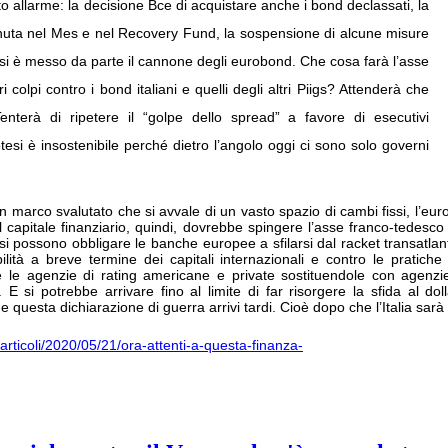
o allarme: la decisione Bce di acquistare anche i bond declassati, la
enuta nel Mes e nel Recovery Fund, la sospensione di alcune misure
 E si è messo da parte il cannone degli eurobond. Che cosa farà l’asse
olpi contro i bond italiani e quelli degli altri Piigs? Attenderà che
enterà di ripetere il “golpe dello spread” a favore di esecutivi
tesi è insostenibile perché dietro l’angolo oggi ci sono solo governi
marco svalutato che si avvale di un vasto spazio di cambi fissi, l’euro 
del capitale finanziario, quindi, dovrebbe spingere l’asse franco-tedes
) si possono obbligare le banche europee a sfilarsi dal racket transatla
lità a breve termine dei capitali internazionali e contro le pratiche 
e le agenzie di rating americane e private sostituendole con agenz
. E si potrebbe arrivare fino al limite di far risorgere la sfida al dol
che questa dichiarazione di guerra arrivi tardi. Cioè dopo che l’Italia sar
a/articoli/2020/05/21/ora-attenti-a-questa-finanza-