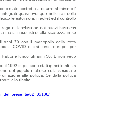
no state costrette a ridurre al minimo l’
 integrati quasi ovunque nelle reti della
ato le estorsioni, i racket ed il controllo
droga e l’esclusione dai nuovi business
la mafia riacquisti quella sicurezza in se
i anni 70 con il monopolio della rotta
ca post- COVID e dai fondi europei per
a Falcone lungo gli anni 90. E non vedo
 il 1992 in poi sono stati quasi letali. La
one del popolo mafioso sulla società è
inazione alla politica. Se dalla politica
nare alla ribalta.
chi_del_presente/82_35138/