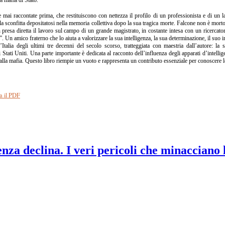
e mai raccontate prima, che restituiscono con nettezza il profilo di un professionista e di un l
alla sconfitta depositatosi nella memoria collettiva dopo la sua tragica morte. Falcone non è mo
presa diretta il lavoro sul campo di un grande magistrato, in costante intesa con un ricercato
. Un amico fraterno che lo aiuta a valorizzare la sua intelligenza, la sua determinazione, il suo i
Italia degli ultimi tre decenni del secolo scorso, tratteggiata con maestria dall’autore: la s
 Stati Uniti. Una parte importante è dedicata al racconto dell’influenza degli apparati d’intellig
a alla mafia. Questo libro riempie un vuoto e rappresenta un contributo essenziale per conoscere 
a il PDF
nza declina. I veri pericoli che minacciano