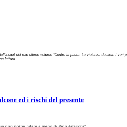
dell’incipit del mio ultimo volume “Contro la paura. La violenza declina. I veri
na lettura.
cone ed i rischi del presente
 ma non potrei mfare a meno di Pino Arlacchi”