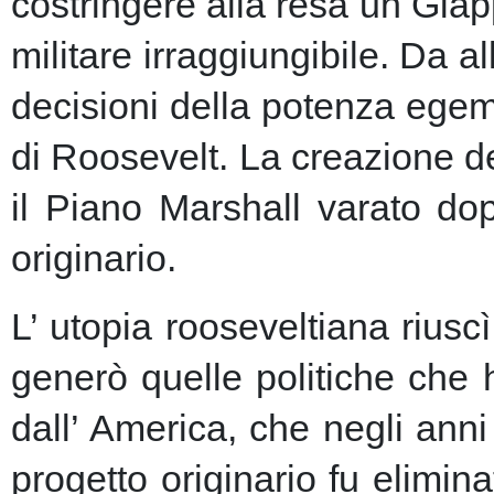
costringere alla resa un Giap
militare irraggiungibile.
Da al
decisioni della potenza egem
di Roosevelt. La creazione de
il Piano Marshall varato dop
originario.
L’ utopia rooseveltiana riusc
generò quelle politiche che 
dall’ America, che negli anni 
progetto originario fu elimin