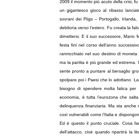
2009 il momento più acuto della crisi, fu 
un gigantesco gioco al ribasso lanciat
sovrani dei Piigs – Portogallo, Irlanda
debitoria verso l’estero. Fu creata la fal
dimettersi. E il suo successore, Mario 
festa finì nel corso dell’anno successi
rannicchiato nel suo destino di moneta se
ma la partita è più grande ed estrema. Il
sente pronto a puntare al bersaglio gros
spolpare poi i Paesi che lo adottano. La 
bisogno di spendere molta fatica per s
economia, è tutta l’eurozona che salta
delinquenza finanziaria. Ma sta anche n
così vulnerabili come l’Italia e dispongo
Ed è questo il punto cruciale. Cosa fa
dell’attacco, cioè quando ripartirà la li