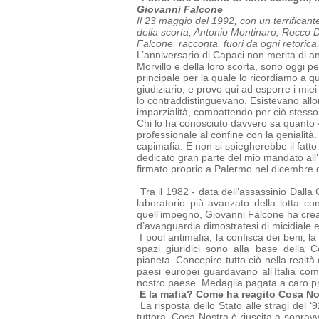
Giovanni Falcone
Il 23 maggio del 1992, con un terrificant
della scorta, Antonio Montinaro, Rocco Di 
Falcone, racconta, fuori da ogni retorica
L’anniversario di Capaci non merita di an
Morvillo e della loro scorta, sono oggi p
principale per la quale lo ricordiamo a 
giudiziario, e provo qui ad esporre i mie
lo contraddistinguevano. Esistevano allor
imparzialità, combattendo per ciò stesso
Chi lo ha conosciuto davvero sa quanto 
professionale al confine con la genialità.
capimafia.
E non si spiegherebbe il fatto
dedicato gran parte del mio mandato all’
firmato proprio a Palermo nel dicembre 
Tra il 1982 - data dell’assassinio Dalla 
laboratorio più avanzato della lotta co
quell’impegno, Giovanni Falcone ha creat
d’avanguardia dimostratesi di micidiale 
I pool antimafia, la confisca dei beni, la
spazi giuridici sono alla base della
C
pianeta.
Concepire tutto ciò nella realtà
paesi europei guardavano all’Italia c
nostro paese. Medaglia pagata a caro prez
E la mafia? Come ha reagito Cosa No
La risposta dello Stato alle stragi del 
tuttora. Cosa Nostra è riuscita a
sopravv