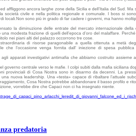
affliggono ancora larghe zone della Sicilia e dell’Italia del Sud. Ma so
la società civile e nella politica regionale e comunale. I boss si sono
i locali.
Non sono più in grado di far cadere i governi, ma hanno moltiplic
sato la diminuzione delle entrate del mercato internazionale della 
 una modesta frazione di quelli dell’epoca d’oro del malaffare.
Perché 
tolo nei piani alti del palazzo occorrono tre cose.
straordinaria di risorse paragonabile a quella ottenuta a metà degl
bile che
l’occasione venga fornita dall’ iniezione di spesa pubbli
agli apparati investigativi antimafia che abbiamo costruito assieme 
 governo centrale verso le mafie. I colpi subiti dalla mafia siciliana dopo
ni provinciali di Cosa Nostra sono in disarmo da decenni. La pressi
na nuova leadership. Una «testa» capace di ribaltare l’attuale subord
oraggiamento, Cosa Nostra potrebbe abbandonare il basso profilo e ritor
ione, vorrebbe dire che Capaci non ci ha insegnato niente.
s-strage_di_capaci_pino_arlacchi_leredit_di_giovanni_falcone_ed_i_ris
anza predatoria