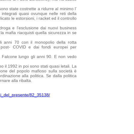
no state costrette a ridurre al minimo l’
 integrati quasi ovunque nelle reti della
ato le estorsioni, i racket ed il controllo
droga e l’esclusione dai nuovi business
la mafia riacquisti quella sicurezza in se
i anni 70 con il monopolio della rotta
ca post- COVID e dai fondi europei per
a Falcone lungo gli anni 90. E non vedo
 il 1992 in poi sono stati quasi letali. La
one del popolo mafioso sulla società è
inazione alla politica. Se dalla politica
nare alla ribalta.
chi_del_presente/82_35138/