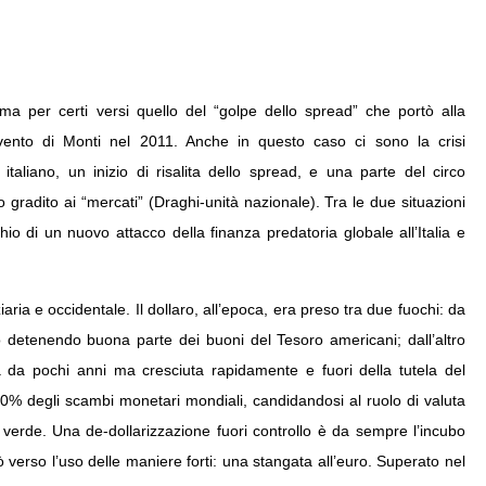
ma per certi versi quello del “golpe dello spread” che portò alla
vvento di Monti nel 2011. Anche in questo caso ci sono la crisi
 italiano, un inizio di risalita dello spread, e una parte del circo
 gradito ai “mercati” (Draghi-unità nazionale). Tra le due situazioni
io di un nuovo attacco della finanza predatoria globale all’Italia e
iaria e occidentale. Il dollaro, all’epoca, era preso tra due fuochi: da
o detenendo buona parte dei buoni del Tesoro americani; dall’altro
 da pochi anni ma cresciuta rapidamente e fuori della tutela del
l 30% degli scambi monetari mondiali, candidandosi al ruolo di valuta
to verde. Una de-dollarizzazione fuori controllo è da sempre l’incubo
tò verso l’uso delle maniere forti: una stangata all’euro. Superato nel