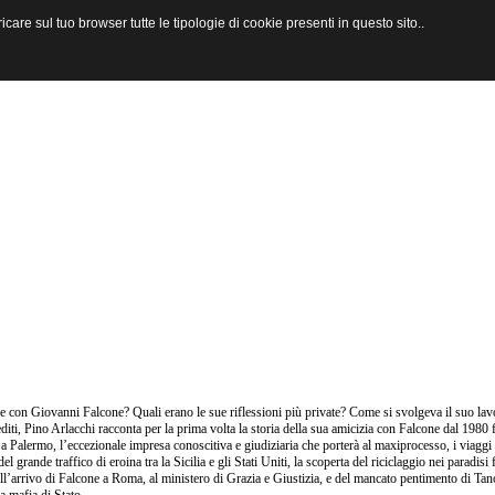
are sul tuo browser tutte le tipologie di cookie presenti in questo sito..
 con Giovanni Falcone? Quali erano le sue riflessioni più private? Come si svolgeva il suo lav
editi, Pino Arlacchi racconta per la prima volta la storia della sua amicizia con Falcone dal 1980 f
 a Palermo, l’eccezionale impresa conoscitiva e giudiziaria che porterà al maxiprocesso, i viaggi
 del grande traffico di eroina tra la Sicilia e gli Stati Uniti, la scoperta del riciclaggio nei paradi
ell’arrivo di Falcone a Roma, al ministero di Grazia e Giustizia, e del mancato pentimento di Tan
a mafia di Stato.