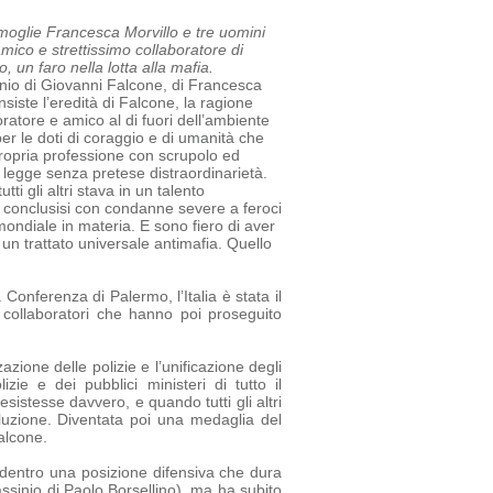
a moglie Francesca Morvillo e tre uomini
amico e strettissimo collaboratore di
 un faro nella lotta alla mafia.
sinio di Giovanni Falcone, di Francesca
siste l’eredità di Falcone, la ragione
oratore e amico al di fuori dell’ambiente
r le doti di coraggio e di umanità che
ropria professione con scrupolo ed
a legge senza pretese di
straordinarietà.
tti gli altri stava in un talento
tti conclusisi con condanne severe a feroci
mondiale in materia. E sono fiero di aver
un trattato universale antimafia.
Quello
 Conferenza di Palermo, l’Italia è stata il
e collaboratori che hanno poi proseguito
azione delle polizie e l’unificazione degli
e e dei pubblici ministeri di tutto il
sistesse davvero, e quando tutti gli altri
luzione. Diventata poi una medaglia del
alcone.
ia dentro una posizione difensiva che dura
assinio di Paolo Borsellino), ma ha subito