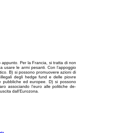
appunto. Per la Francia, si tratta di non
co a usare le armi pesanti. Con l’appoggio
ntico. B) si possono promuovere azioni di
illegali degli hedge fund e delle piovre
ie pubbliche ed europee. D) si possono
laro associando l’euro alle politiche de-
à uscita dall’Eurozona.