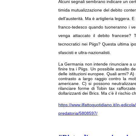
Alcuni segnali sembrano indicare un cert
timida mutualizzazione del debito cont
dell’austerità. Ma è artiglieria leggera.
franco-tedesco quando tuoneranno i veri c
venga attaccato il debito francese? T
tecnocratici nei Piigs? Questa ultima ipo
sfascisti e ultra-nazionalisti.
La Germania non intende rinunciare a un 
finire tra i Piigs. Un possibile assalto 
delle istituzioni europee. Quali armi? A
contrasto a largo raggio contro la mobi
americane. C) si possono neutralizzar
rilanciare forme di Tobin tax rafforzate
dollarizzanti dei Brics. Ma c’è il rischio 
https://www.ilfattoquotidiano.it/in-edicol
predatoria/5808597/