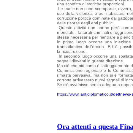
una sconfitta di storiche proporzioni.
Le mafie non sono scomparse, evvero, ed 
uso della violenza, e ad inabissarsi nel
corruzione politica dominate dai gattopard
delle risorse degli enti pubblici.
Queste attività non hanno però compen
mondiali. I fatturati criminali di oggi
sono
stessa necessaria per rientrare a pieno ti
In primo luogo occorre una iniezione 
transatlantica dell’eroina. Ed è possi
la ricostruzione.
In secondo luogo occorre una spallata 
segnali rilevanti in questa direzione.
Ma ciò che più conta è l’atteggiamento del
Commissione regionale e le
Commissio
rimasta pervasiva, ma non si è formata u
corrotta arrivassero nuovi segnali di inc
Se ciò avvenisse senza adeguata opposiz
https://www.lantidiplomatico.it/dettnew
Ora attenti a questa Fin