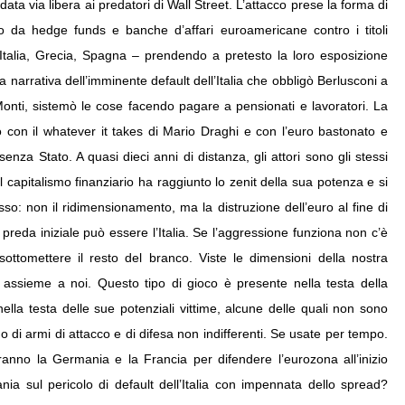
data via libera ai predatori di Wall Street. L’attacco prese la forma di
o da hedge funds e banche d’affari euroamericane contro i titoli
, Italia, Grecia, Spagna – prendendo a pretesto la loro esposizione
sa narrativa dell’imminente default dell’Italia che obbligò Berlusconi a
Monti, sistemò le cose facendo pagare a pensionati e lavoratori. La
vo con il whatever it takes di Mario Draghi e con l’euro bastonato e
nza Stato. A quasi dieci anni di distanza, gli attori sono gli stessi
 capitalismo finanziario ha raggiunto lo zenit della sua potenza e si
so: non il ridimensionamento, ma la distruzione dell’euro al fine di
preda iniziale può essere l’Italia. Se l’aggressione funziona non c’è
ottomettere il resto del branco. Viste le dimensioni della nostra
 assieme a noi. Questo tipo di gioco è presente nella testa della
ella testa delle sue potenziali vittime, alcune delle quali non sono
no di armi di attacco e di difesa non indifferenti. Se usate per tempo.
ranno la Germania e la Francia per difendere l’eurozona all’inizio
tania sul pericolo di default dell’Italia con impennata dello spread?