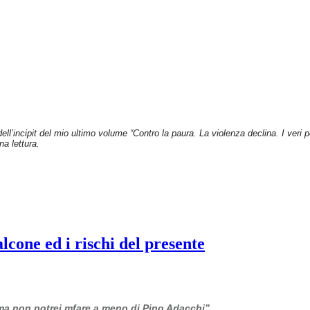
dell’incipit del mio ultimo volume “Contro la paura. La violenza declina. I veri
na lettura.
cone ed i rischi del presente
 ma non potrei mfare a meno di Pino Arlacchi”