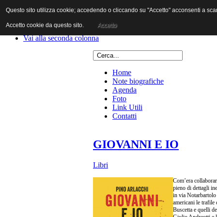
Questo sito utilizza cookie; accedendo o cliccando su "Accetto" acconsenti a scaric
Vai al contenuto
Vai alla navigazione principale
Accetto cookie da questo sito.
Accetto
Vai alla prima colonna
Vai alla seconda colonna
Home
Note biografiche
Agenda
Foto
Link Utili
Contatti
GIOVANNI E IO
Libri
Com’era collaborare
pieno di dettagli in
in via Notarbartolo
americani le trafile
Buscetta e quelli d
Giulio Andreotti e l