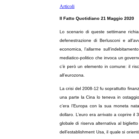
Articoli
Il Fatto Quotidiano 21 Maggio 2020
Lo scenario di queste settimane richia
defenestrazione di Berlusconi e all’a
economica, l’allarme sull’indebitamento
mediatico-politico che invoca un governo
c’è però un elemento in comune: il risch
all’eurozona.
La crisi del 2008-12 fu soprattutto finanz
una parte la Cina lo teneva in ostaggi
c’era l’Europa con la sua moneta nata
dollaro. L’euro era arrivato a coprire i
globale di riserva alternativa al bigliet
dell’establishment Usa, il quale si orien