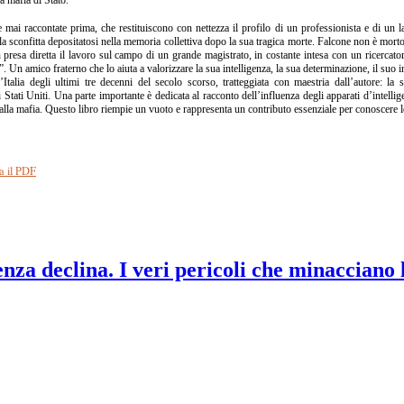
e mai raccontate prima, che restituiscono con nettezza il profilo di un professionista e di un l
alla sconfitta depositatosi nella memoria collettiva dopo la sua tragica morte. Falcone non è mo
presa diretta il lavoro sul campo di un grande magistrato, in costante intesa con un ricercato
. Un amico fraterno che lo aiuta a valorizzare la sua intelligenza, la sua determinazione, il suo i
Italia degli ultimi tre decenni del secolo scorso, tratteggiata con maestria dall’autore: la s
 Stati Uniti. Una parte importante è dedicata al racconto dell’influenza degli apparati d’intellig
a alla mafia. Questo libro riempie un vuoto e rappresenta un contributo essenziale per conoscere 
a il PDF
nza declina. I veri pericoli che minacciano