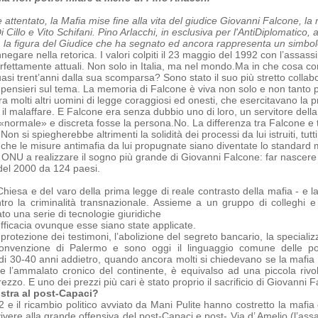
e attentato, la Mafia mise fine alla vita del giudice Giovanni Falcone, l
Cillo e Vito Schifani. Pino Arlacchi, in esclusiva per l'AntiDiplomatico, 
, la figura del Giudice che ha segnato ed ancora rappresenta un simbolo,
negare nella retorica. I valori colpiti il 23 maggio del 1992 con l’assas
erfettamente attuali. Non solo in Italia, ma nel mondo.
Ma in che cosa con
quasi trent’anni dalla sua scomparsa?
Sono stato il suo più stretto collab
i pensieri sul tema.
La memoria di Falcone è viva non solo e non tanto pe
a molti altri uomini di legge coraggiosi ed onesti, che
esercitavano la p
 il malaffare. E Falcone era senza dubbio uno di loro, un servitore dell
«normale» e discreta fosse la persona.
No. La differenza tra Falcone e tu
 Non si spiegherebbe altrimenti la solidità dei processi da lui istruiti, tu
 che le misure antimafia da lui propugnate siano diventate lo standard 
 ONU a realizzare il sogno più grande di Giovanni Falcone: far nascere 
del 2000 da 124 paesi.
Chiesa e del varo della prima legge di reale contrasto della mafia - e la
ntro la criminalità transnazionale. Assieme a un gruppo di colleghi 
o una serie di tecnologie giuridiche
efficacia ovunque esse siano state applicate.
 protezione dei testimoni, l’abolizione del segreto bancario, la specializz
onvenzione di Palermo e sono oggi il linguaggio comune delle polizi
 di 30-40 anni addietro, quando ancora molti si chiedevano se la mafia e
ome
l’ammalato cronico del continente, è equivalso ad una piccola rivo
zo. E uno dei prezzi più cari è stato proprio il sacrificio di Giovanni F
stra al post-Capaci?
‘92 e il ricambio politico avviato da Mani Pulite hanno costretto la maf
ivere alla grande offensiva del post-Capaci e post- Via d’ Amelio (l’ass