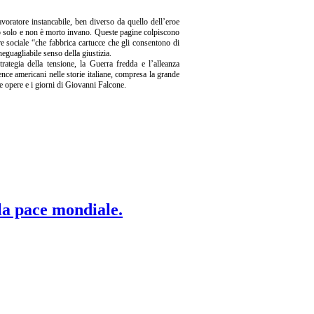
avoratore instancabile, ben diverso da quello dell’eroe
rto solo e non è morto invano. Queste pagine colpiscono
re sociale “che fabbrica cartucce che gli consentono di
neguagliabile senso della giustizia.
trategia della tensione, la Guerra fredda e l’alleanza
ence americani nelle storie italiane, compresa la grande
le opere e i giorni di Giovanni Falcone.
 la pace mondiale.