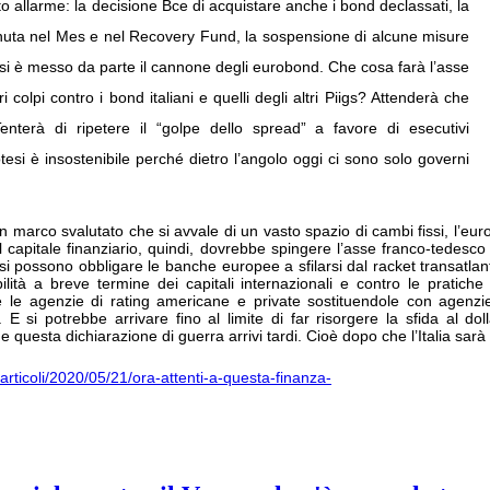
o allarme: la decisione Bce di acquistare anche i bond declassati, la
enuta nel Mes e nel Recovery Fund, la sospensione di alcune misure
 E si è messo da parte il cannone degli eurobond. Che cosa farà l’asse
olpi contro i bond italiani e quelli degli altri Piigs? Attenderà che
enterà di ripetere il “golpe dello spread” a favore di esecutivi
tesi è insostenibile perché dietro l’angolo oggi ci sono solo governi
marco svalutato che si avvale di un vasto spazio di cambi fissi, l’euro 
del capitale finanziario, quindi, dovrebbe spingere l’asse franco-tedes
) si possono obbligare le banche europee a sfilarsi dal racket transatla
lità a breve termine dei capitali internazionali e contro le pratiche 
e le agenzie di rating americane e private sostituendole con agenz
. E si potrebbe arrivare fino al limite di far risorgere la sfida al dol
che questa dichiarazione di guerra arrivi tardi. Cioè dopo che l’Italia sar
a/articoli/2020/05/21/ora-attenti-a-questa-finanza-