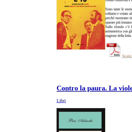
Sono tante le stori
solitario e votato 
perché mostrano in 
sparare più lontano”
Sullo sfondo c’è l’
asimmetrica con gli
stagione della lott
Scaric
Contro la paura. La viole
Libri