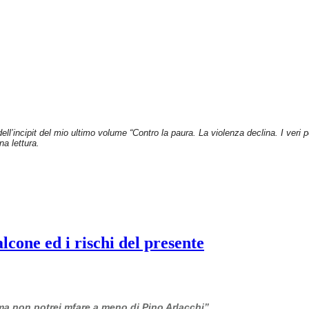
dell’incipit del mio ultimo volume “Contro la paura. La violenza declina. I veri
na lettura.
cone ed i rischi del presente
 ma non potrei mfare a meno di Pino Arlacchi”