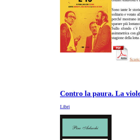
Sono tante le stori
solitario e votato 
perché mostrano in 
sparare più lontano”
Sullo sfondo c’è l’
asimmetrica con gli
stagione della lott
Scaric
Contro la paura. La viole
Libri