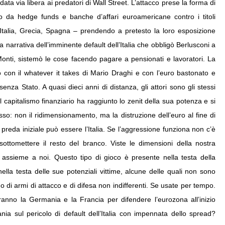
data via libera ai predatori di Wall Street. L’attacco prese la forma di
o da hedge funds e banche d’affari euroamericane contro i titoli
, Italia, Grecia, Spagna – prendendo a pretesto la loro esposizione
sa narrativa dell’imminente default dell’Italia che obbligò Berlusconi a
Monti, sistemò le cose facendo pagare a pensionati e lavoratori. La
vo con il whatever it takes di Mario Draghi e con l’euro bastonato e
nza Stato. A quasi dieci anni di distanza, gli attori sono gli stessi
 capitalismo finanziario ha raggiunto lo zenit della sua potenza e si
so: non il ridimensionamento, ma la distruzione dell’euro al fine di
preda iniziale può essere l’Italia. Se l’aggressione funziona non c’è
ottomettere il resto del branco. Viste le dimensioni della nostra
 assieme a noi. Questo tipo di gioco è presente nella testa della
ella testa delle sue potenziali vittime, alcune delle quali non sono
no di armi di attacco e di difesa non indifferenti. Se usate per tempo.
ranno la Germania e la Francia per difendere l’eurozona all’inizio
tania sul pericolo di default dell’Italia con impennata dello spread?