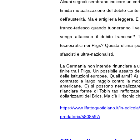
Alcuni segnali sembrano indicare un cert
timida mutualizzazione del debito cont
dell’austerità. Ma è artiglieria leggera.
franco-tedesco quando tuoneranno i veri c
venga attaccato il debito francese? T
tecnocratici nei Piigs? Questa ultima ipo
sfascisti e ultra-nazionalisti.
La Germania non intende rinunciare a un 
finire tra i Piigs. Un possibile assalto 
delle istituzioni europee. Quali armi? A
contrasto a largo raggio contro la mobi
americane. C) si possono neutralizzar
rilanciare forme di Tobin tax rafforzate
dollarizzanti dei Brics. Ma c’è il rischio 
https://www.ilfattoquotidiano.it/in-edicol
predatoria/5808597/