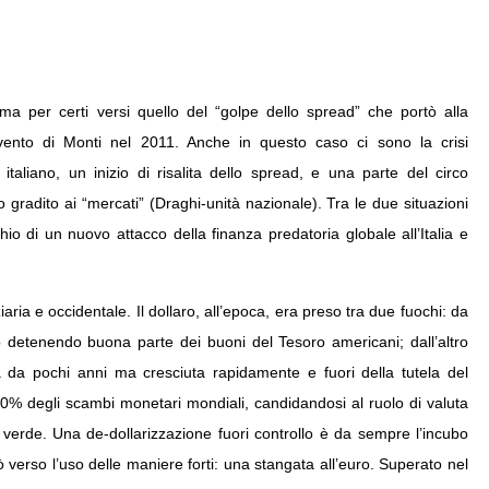
ma per certi versi quello del “golpe dello spread” che portò alla
vvento di Monti nel 2011. Anche in questo caso ci sono la crisi
 italiano, un inizio di risalita dello spread, e una parte del circo
 gradito ai “mercati” (Draghi-unità nazionale). Tra le due situazioni
io di un nuovo attacco della finanza predatoria globale all’Italia e
iaria e occidentale. Il dollaro, all’epoca, era preso tra due fuochi: da
o detenendo buona parte dei buoni del Tesoro americani; dall’altro
 da pochi anni ma cresciuta rapidamente e fuori della tutela del
l 30% degli scambi monetari mondiali, candidandosi al ruolo di valuta
to verde. Una de-dollarizzazione fuori controllo è da sempre l’incubo
tò verso l’uso delle maniere forti: una stangata all’euro. Superato nel