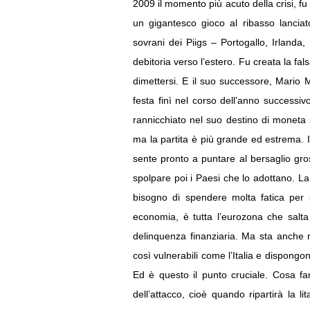
2009 il momento più acuto della crisi, fu 
un gigantesco gioco al ribasso lanciat
sovrani dei Piigs – Portogallo, Irlanda
debitoria verso l’estero. Fu creata la fal
dimettersi. E il suo successore, Mario 
festa finì nel corso dell’anno successi
rannicchiato nel suo destino di moneta se
ma la partita è più grande ed estrema. Il
sente pronto a puntare al bersaglio gros
spolpare poi i Paesi che lo adottano. La 
bisogno di spendere molta fatica per s
economia, è tutta l’eurozona che salta
delinquenza finanziaria. Ma sta anche n
così vulnerabili come l’Italia e dispongo
Ed è questo il punto cruciale. Cosa fa
dell’attacco, cioè quando ripartirà la li