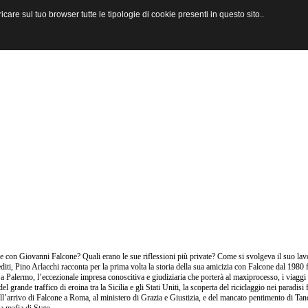
are sul tuo browser tutte le tipologie di cookie presenti in questo sito..
 con Giovanni Falcone? Quali erano le sue riflessioni più private? Come si svolgeva il suo lav
editi, Pino Arlacchi racconta per la prima volta la storia della sua amicizia con Falcone dal 1980 f
 a Palermo, l’eccezionale impresa conoscitiva e giudiziaria che porterà al maxiprocesso, i viaggi
 del grande traffico di eroina tra la Sicilia e gli Stati Uniti, la scoperta del riciclaggio nei paradi
ell’arrivo di Falcone a Roma, al ministero di Grazia e Giustizia, e del mancato pentimento di Tan
a mafia di Stato.