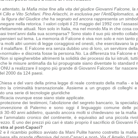
e attentato, la Mafia mise fine alla vita del giudice Giovanni Falcone, l
Cillo e Vito Schifani. Pino Arlacchi, in esclusiva per l'AntiDiplomatico, 
, la figura del Giudice che ha segnato ed ancora rappresenta un simbolo,
negare nella retorica. I valori colpiti il 23 maggio del 1992 con l’assas
erfettamente attuali. Non solo in Italia, ma nel mondo.
Ma in che cosa con
quasi trent’anni dalla sua scomparsa?
Sono stato il suo più stretto collab
i pensieri sul tema.
La memoria di Falcone è viva non solo e non tanto pe
a molti altri uomini di legge coraggiosi ed onesti, che
esercitavano la p
 il malaffare. E Falcone era senza dubbio uno di loro, un servitore dell
«normale» e discreta fosse la persona.
No. La differenza tra Falcone e tu
 Non si spiegherebbe altrimenti la solidità dei processi da lui istruiti, tu
 che le misure antimafia da lui propugnate siano diventate lo standard 
 ONU a realizzare il sogno più grande di Giovanni Falcone: far nascere 
del 2000 da 124 paesi.
Chiesa e del varo della prima legge di reale contrasto della mafia - e la
ntro la criminalità transnazionale. Assieme a un gruppo di colleghi 
o una serie di tecnologie giuridiche
efficacia ovunque esse siano state applicate.
 protezione dei testimoni, l’abolizione del segreto bancario, la specializz
onvenzione di Palermo e sono oggi il linguaggio comune delle polizi
 di 30-40 anni addietro, quando ancora molti si chiedevano se la mafia e
ome
l’ammalato cronico del continente, è equivalso ad una piccola rivo
zo. E uno dei prezzi più cari è stato proprio il sacrificio di Giovanni F
stra al post-Capaci?
‘92 e il ricambio politico avviato da Mani Pulite hanno costretto la maf
ivere alla grande offensiva del post-Capaci e post- Via d’ Amelio (l’ass