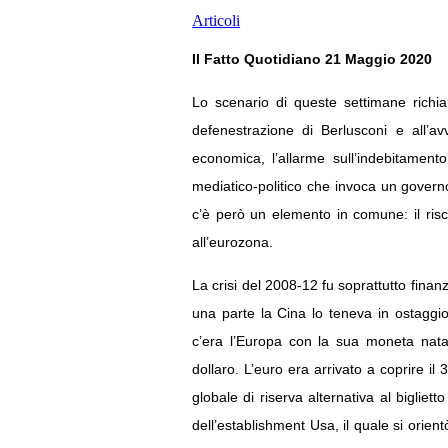
Articoli
Il Fatto Quotidiano 21 Maggio 2020
Lo scenario di queste settimane richia
defenestrazione di Berlusconi e all’a
economica, l’allarme sull’indebitamento
mediatico-politico che invoca un governo
c’è però un elemento in comune: il risch
all’eurozona.
La crisi del 2008-12 fu soprattutto finanz
una parte la Cina lo teneva in ostaggi
c’era l’Europa con la sua moneta nata
dollaro. L’euro era arrivato a coprire i
globale di riserva alternativa al bigliet
dell’establishment Usa, il quale si orien