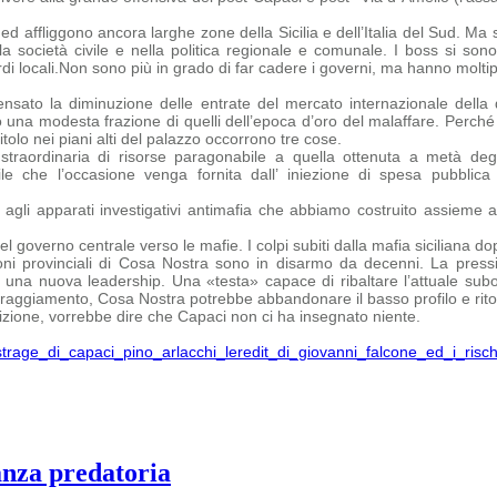
affliggono ancora larghe zone della Sicilia e dell’Italia del Sud. Ma so
la società civile e nella politica regionale e comunale. I boss si sono
i locali.
Non sono più in grado di far cadere i governi, ma hanno moltiplic
sato la diminuzione delle entrate del mercato internazionale della 
 una modesta frazione di quelli dell’epoca d’oro del malaffare.
Perché 
tolo nei piani alti del palazzo occorrono tre cose.
straordinaria di risorse paragonabile a quella ottenuta a metà degl
bile che
l’occasione venga fornita dall’ iniezione di spesa pubbli
agli apparati investigativi antimafia che abbiamo costruito assieme 
 governo centrale verso le mafie. I colpi subiti dalla mafia siciliana dopo
ni provinciali di Cosa Nostra sono in disarmo da decenni. La pressi
na nuova leadership. Una «testa» capace di ribaltare l’attuale subord
oraggiamento, Cosa Nostra potrebbe abbandonare il basso profilo e ritor
ione, vorrebbe dire che Capaci non ci ha insegnato niente.
s-strage_di_capaci_pino_arlacchi_leredit_di_giovanni_falcone_ed_i_ris
anza predatoria