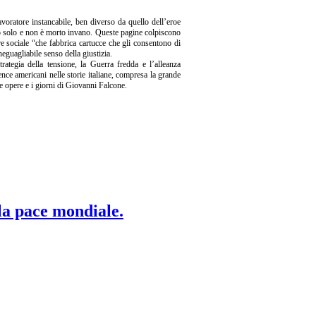
avoratore instancabile, ben diverso da quello dell’eroe
rto solo e non è morto invano. Queste pagine colpiscono
re sociale “che fabbrica cartucce che gli consentono di
neguagliabile senso della giustizia.
trategia della tensione, la Guerra fredda e l’alleanza
ence americani nelle storie italiane, compresa la grande
le opere e i giorni di Giovanni Falcone.
 la pace mondiale.