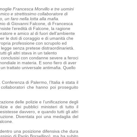
a moglie Francesca Morvillo e tre uomini
amico e strettissimo collaboratore di
 un faro nella lotta alla mafia.
sinio di Giovanni Falcone, di Francesca
siste l’eredità di Falcone, la ragione
oratore e amico al di fuori dell’ambiente
r le doti di coraggio e di umanità che
ropria professione con scrupolo ed
a legge senza pretese di
straordinarietà.
tti gli altri stava in un talento
tti conclusisi con condanne severe a feroci
mondiale in materia. E sono fiero di aver
un trattato universale antimafia.
Quello
 Conferenza di Palermo, l’Italia è stata il
e collaboratori che hanno poi proseguito
azione delle polizie e l’unificazione degli
e e dei pubblici ministeri di tutto il
sistesse davvero, e quando tutti gli altri
luzione. Diventata poi una medaglia del
alcone.
ia dentro una posizione difensiva che dura
assinio di Paolo Borsellino), ma ha subito