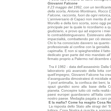
Giovanni Falcone
Il 23 maggio del 1992, con un terrificant
della scorta, Antonio Montinaro, Rocco Di 
Falcone, racconta, fuori da ogni retorica
L’anniversario di Capaci non merita di an
Morvillo e della loro scorta, sono oggi p
principale per la quale lo ricordiamo a 
giudiziario, e provo qui ad esporre i mie
lo contraddistinguevano. Esistevano allor
imparzialità, combattendo per ciò stesso
Chi lo ha conosciuto davvero sa quanto 
professionale al confine con la genialità.
capimafia.
E non si spiegherebbe il fatto
dedicato gran parte del mio mandato all’
firmato proprio a Palermo nel dicembre 
Tra il 1982 - data dell’assassinio Dalla 
laboratorio più avanzato della lotta co
quell’impegno, Giovanni Falcone ha creat
d’avanguardia dimostratesi di micidiale 
I pool antimafia, la confisca dei beni, la
spazi giuridici sono alla base della
C
pianeta.
Concepire tutto ciò nella realtà
paesi europei guardavano all’Italia c
nostro paese. Medaglia pagata a caro prez
E la mafia? Come ha reagito Cosa No
La risposta dello Stato alle stragi del 
tuttora. Cosa Nostra è riuscita a
sopravv