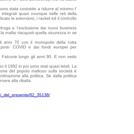
no state costrette a ridurre al minimo l’
 integrati quasi ovunque nelle reti della
ato le estorsioni, i racket ed il controllo
droga e l’esclusione dai nuovi business
la mafia riacquisti quella sicurezza in se
i anni 70 con il monopolio della rotta
ca post- COVID e dai fondi europei per
a Falcone lungo gli anni 90. E non vedo
 il 1992 in poi sono stati quasi letali. La
one del popolo mafioso sulla società è
inazione alla politica. Se dalla politica
nare alla ribalta.
chi_del_presente/82_35138/