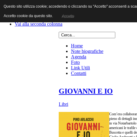
Questo sito utilizza cookie; accedendo o cliccando su "Accetto" acconsenti a scaric
Vai al contenuto
Vai alla navigazione principale
Accetto cookie da questo sito.
Accetto
Vai alla prima colonna
Vai alla seconda colonna
Home
Note biografiche
Agenda
Foto
Link Utili
Contatti
GIOVANNI E IO
Libri
Com’era collaborare
pieno di dettagli in
in via Notarbartolo
americani le trafile
Buscetta e quelli d
Giulio Andreotti e l