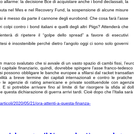
o allarme: la decisione Bce di acquistare anche i bond declassati, la
enuta nel Mes e nel Recovery Fund, la sospensione di alcune misure
 E si è messo da parte il cannone degli eurobond. Che cosa farà l’asse
olpi contro i bond italiani e quelli degli altri Piigs? Attenderà che
enterà di ripetere il “golpe dello spread” a favore di esecutivi
tesi è insostenibile perché dietro l’angolo oggi ci sono solo governi
marco svalutato che si avvale di un vasto spazio di cambi fissi, l’euro 
del capitale finanziario, quindi, dovrebbe spingere l’asse franco-tedes
) si possono obbligare le banche europee a sfilarsi dal racket transatla
lità a breve termine dei capitali internazionali e contro le pratiche 
e le agenzie di rating americane e private sostituendole con agenz
. E si potrebbe arrivare fino al limite di far risorgere la sfida al dol
che questa dichiarazione di guerra arrivi tardi. Cioè dopo che l’Italia sar
a/articoli/2020/05/21/ora-attenti-a-questa-finanza-