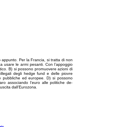
appunto. Per la Francia, si tratta di non
co a usare le armi pesanti. Con l’appoggio
ntico. B) si possono promuovere azioni di
illegali degli hedge fund e delle piovre
ie pubbliche ed europee. D) si possono
laro associando l’euro alle politiche de-
à uscita dall’Eurozona.