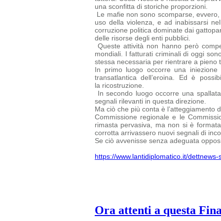
una sconfitta di storiche proporzioni.
Le mafie non sono scomparse, evvero, ed 
uso della violenza, e ad inabissarsi nel
corruzione politica dominate dai gattopard
delle risorse degli enti pubblici.
Queste attività non hanno però compen
mondiali. I fatturati criminali di oggi
sono
stessa necessaria per rientrare a pieno ti
In primo luogo occorre una iniezione 
transatlantica dell’eroina. Ed è possi
la ricostruzione.
In secondo luogo occorre una spallata 
segnali rilevanti in questa direzione.
Ma ciò che più conta è l’atteggiamento del
Commissione regionale e le
Commissio
rimasta pervasiva, ma non si è formata u
corrotta arrivassero nuovi segnali di inc
Se ciò avvenisse senza adeguata opposiz
https://www.lantidiplomatico.it/dettnew
Ora attenti a questa Fin