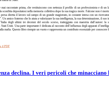
e mai raccontate prima, che restituiscono con nettezza il profilo di un professionista e di un l
alla sconfitta depositatosi nella memoria collettiva dopo la sua tragica morte. Falcone non è mo
presa diretta il lavoro sul campo di un grande magistrato, in costante intesa con un ricercato
. Un amico fraterno che lo aiuta a valorizzare la sua intelligenza, la sua determinazione, il suo i
Italia degli ultimi tre decenni del secolo scorso, tratteggiata con maestria dall’autore: la s
 Stati Uniti. Una parte importante è dedicata al racconto dell’influenza degli apparati d’intellig
a alla mafia. Questo libro riempie un vuoto e rappresenta un contributo essenziale per conoscere 
a il PDF
nza declina. I veri pericoli che minacciano