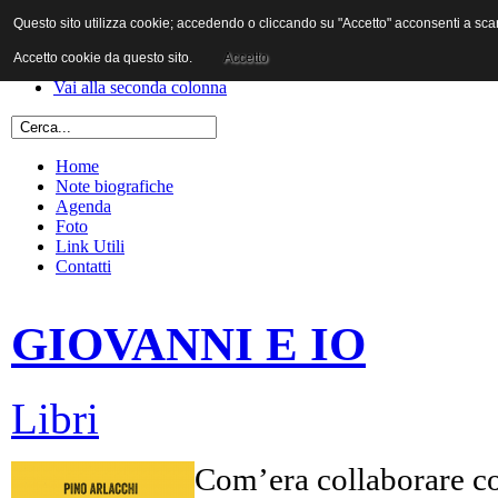
Questo sito utilizza cookie; accedendo o cliccando su "Accetto" acconsenti a scaric
Vai al contenuto
Vai alla navigazione principale
Accetto cookie da questo sito.
Accetto
Vai alla prima colonna
Vai alla seconda colonna
Home
Note biografiche
Agenda
Foto
Link Utili
Contatti
GIOVANNI E IO
Libri
Com’era collaborare co