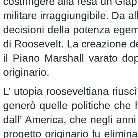
costringere alla resa un Giap
militare irraggiungibile.
Da al
decisioni della potenza egem
di Roosevelt. La creazione de
il Piano Marshall varato dop
originario.
L’ utopia rooseveltiana riusc
generò quelle politiche che 
dall’ America, che negli anni 
progetto originario fu elimin