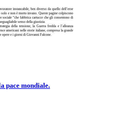
avoratore instancabile, ben diverso da quello dell’eroe
rto solo e non è morto invano. Queste pagine colpiscono
re sociale “che fabbrica cartucce che gli consentono di
neguagliabile senso della giustizia.
trategia della tensione, la Guerra fredda e l’alleanza
ence americani nelle storie italiane, compresa la grande
le opere e i giorni di Giovanni Falcone.
 la pace mondiale.