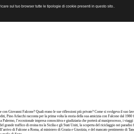
are sul tuo browser tutte le tipologie di cookie presenti in questo sito..
 con Giovanni Falcone? Quali erano le sue riflessioni più private? Come si svolgeva il suo lav
editi, Pino Arlacchi racconta per la prima volta la storia della sua amicizia con Falcone dal 1980 f
 a Palermo, l’eccezionale impresa conoscitiva e giudiziaria che porterà al maxiprocesso, i viaggi
 del grande traffico di eroina tra la Sicilia e gli Stati Uniti, la scoperta del riciclaggio nei paradi
ell’arrivo di Falcone a Roma, al ministero di Grazia e Giustizia, e del mancato pentimento di Tan
a mafia di Stato.