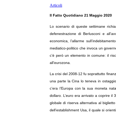
Articoli
Il Fatto Quotidiano 21 Maggio 2020
Lo scenario di queste settimane richia
defenestrazione di Berlusconi e all’a
economica, l’allarme sull’indebitamento
mediatico-politico che invoca un governo
c’è però un elemento in comune: il risch
all’eurozona.
La crisi del 2008-12 fu soprattutto finanz
una parte la Cina lo teneva in ostaggi
c’era l’Europa con la sua moneta nata
dollaro. L’euro era arrivato a coprire i
globale di riserva alternativa al bigliet
dell’establishment Usa, il quale si orien