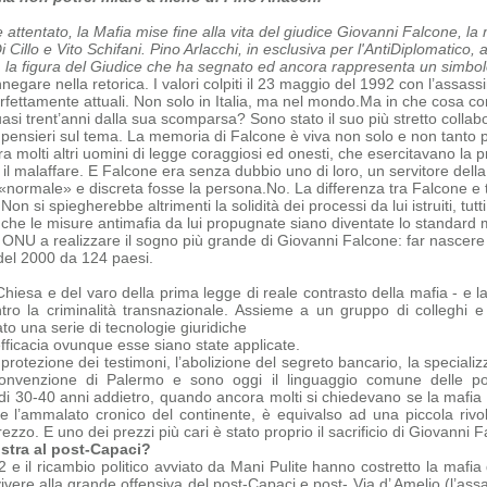
e attentato, la Mafia mise fine alla vita del giudice Giovanni Falcone, l
Cillo e Vito Schifani. Pino Arlacchi, in esclusiva per l'AntiDiplomatico, 
, la figura del Giudice che ha segnato ed ancora rappresenta un simbolo,
negare nella retorica. I valori colpiti il 23 maggio del 1992 con l’assas
erfettamente attuali. Non solo in Italia, ma nel mondo.
Ma in che cosa con
quasi trent’anni dalla sua scomparsa?
Sono stato il suo più stretto collab
i pensieri sul tema.
La memoria di Falcone è viva non solo e non tanto pe
a molti altri uomini di legge coraggiosi ed onesti, che
esercitavano la p
 il malaffare. E Falcone era senza dubbio uno di loro, un servitore dell
«normale» e discreta fosse la persona.
No. La differenza tra Falcone e tu
 Non si spiegherebbe altrimenti la solidità dei processi da lui istruiti, tu
 che le misure antimafia da lui propugnate siano diventate lo standard 
 ONU a realizzare il sogno più grande di Giovanni Falcone: far nascere 
del 2000 da 124 paesi.
Chiesa e del varo della prima legge di reale contrasto della mafia - e la
ntro la criminalità transnazionale. Assieme a un gruppo di colleghi 
o una serie di tecnologie giuridiche
efficacia ovunque esse siano state applicate.
 protezione dei testimoni, l’abolizione del segreto bancario, la specializz
onvenzione di Palermo e sono oggi il linguaggio comune delle polizi
 di 30-40 anni addietro, quando ancora molti si chiedevano se la mafia e
ome
l’ammalato cronico del continente, è equivalso ad una piccola rivo
zo. E uno dei prezzi più cari è stato proprio il sacrificio di Giovanni F
stra al post-Capaci?
‘92 e il ricambio politico avviato da Mani Pulite hanno costretto la maf
ivere alla grande offensiva del post-Capaci e post- Via d’ Amelio (l’ass