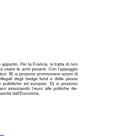
appunto. Per la Francia, si tratta di non
co a usare le armi pesanti. Con l’appoggio
ntico. B) si possono promuovere azioni di
illegali degli hedge fund e delle piovre
ie pubbliche ed europee. D) si possono
laro associando l’euro alle politiche de-
à uscita dall’Eurozona.