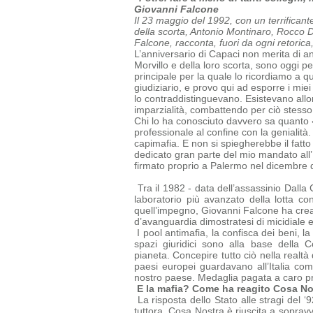
Giovanni Falcone
Il 23 maggio del 1992, con un terrificant
della scorta, Antonio Montinaro, Rocco Di 
Falcone, racconta, fuori da ogni retorica
L’anniversario di Capaci non merita di an
Morvillo e della loro scorta, sono oggi p
principale per la quale lo ricordiamo a 
giudiziario, e provo qui ad esporre i mie
lo contraddistinguevano. Esistevano allor
imparzialità, combattendo per ciò stesso
Chi lo ha conosciuto davvero sa quanto 
professionale al confine con la genialità.
capimafia.
E non si spiegherebbe il fatto
dedicato gran parte del mio mandato all’
firmato proprio a Palermo nel dicembre 
Tra il 1982 - data dell’assassinio Dalla 
laboratorio più avanzato della lotta co
quell’impegno, Giovanni Falcone ha creat
d’avanguardia dimostratesi di micidiale 
I pool antimafia, la confisca dei beni, la
spazi giuridici sono alla base della
C
pianeta.
Concepire tutto ciò nella realtà
paesi europei guardavano all’Italia c
nostro paese. Medaglia pagata a caro prez
E la mafia? Come ha reagito Cosa No
La risposta dello Stato alle stragi del 
tuttora. Cosa Nostra è riuscita a
sopravv