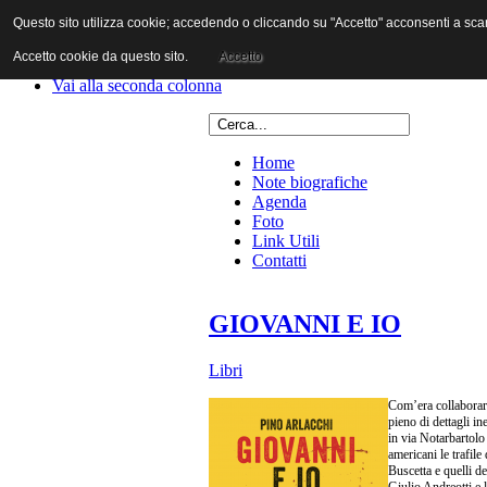
Questo sito utilizza cookie; accedendo o cliccando su "Accetto" acconsenti a scaric
Vai al contenuto
Vai alla navigazione principale
Accetto cookie da questo sito.
Accetto
Vai alla prima colonna
Vai alla seconda colonna
Home
Note biografiche
Agenda
Foto
Link Utili
Contatti
GIOVANNI E IO
Libri
Com’era collaborare
pieno di dettagli in
in via Notarbartolo
americani le trafile
Buscetta e quelli d
Giulio Andreotti e l