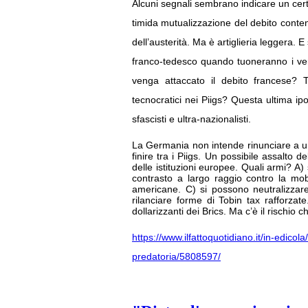
Alcuni segnali sembrano indicare un cert
timida mutualizzazione del debito cont
dell’austerità. Ma è artiglieria leggera.
franco-tedesco quando tuoneranno i veri c
venga attaccato il debito francese? T
tecnocratici nei Piigs? Questa ultima ipo
sfascisti e ultra-nazionalisti.
La Germania non intende rinunciare a un 
finire tra i Piigs. Un possibile assalto 
delle istituzioni europee. Quali armi? A
contrasto a largo raggio contro la mobi
americane. C) si possono neutralizzar
rilanciare forme di Tobin tax rafforzate
dollarizzanti dei Brics. Ma c’è il rischio 
https://www.ilfattoquotidiano.it/in-edicol
predatoria/5808597/