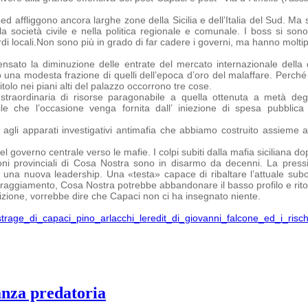
affliggono ancora larghe zone della Sicilia e dell’Italia del Sud. Ma so
la società civile e nella politica regionale e comunale. I boss si sono
i locali.
Non sono più in grado di far cadere i governi, ma hanno moltiplic
sato la diminuzione delle entrate del mercato internazionale della 
 una modesta frazione di quelli dell’epoca d’oro del malaffare.
Perché 
tolo nei piani alti del palazzo occorrono tre cose.
straordinaria di risorse paragonabile a quella ottenuta a metà degl
bile che
l’occasione venga fornita dall’ iniezione di spesa pubbli
agli apparati investigativi antimafia che abbiamo costruito assieme 
 governo centrale verso le mafie. I colpi subiti dalla mafia siciliana dopo
ni provinciali di Cosa Nostra sono in disarmo da decenni. La pressi
na nuova leadership. Una «testa» capace di ribaltare l’attuale subord
oraggiamento, Cosa Nostra potrebbe abbandonare il basso profilo e ritor
ione, vorrebbe dire che Capaci non ci ha insegnato niente.
s-strage_di_capaci_pino_arlacchi_leredit_di_giovanni_falcone_ed_i_ris
anza predatoria