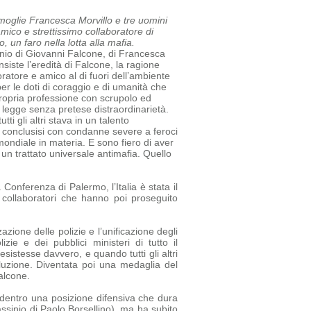
a moglie Francesca Morvillo e tre uomini
amico e strettissimo collaboratore di
 un faro nella lotta alla mafia.
sinio di Giovanni Falcone, di Francesca
siste l’eredità di Falcone, la ragione
oratore e amico al di fuori dell’ambiente
r le doti di coraggio e di umanità che
ropria professione con scrupolo ed
a legge senza pretese di
straordinarietà.
tti gli altri stava in un talento
tti conclusisi con condanne severe a feroci
mondiale in materia. E sono fiero di aver
un trattato universale antimafia.
Quello
 Conferenza di Palermo, l’Italia è stata il
e collaboratori che hanno poi proseguito
azione delle polizie e l’unificazione degli
e e dei pubblici ministeri di tutto il
sistesse davvero, e quando tutti gli altri
luzione. Diventata poi una medaglia del
alcone.
ia dentro una posizione difensiva che dura
assinio di Paolo Borsellino), ma ha subito