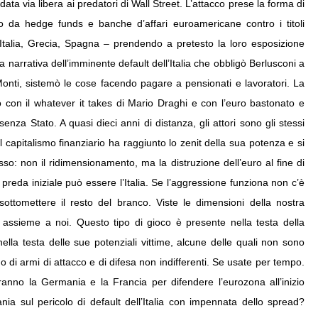
data via libera ai predatori di Wall Street. L’attacco prese la forma di
o da hedge funds e banche d’affari euroamericane contro i titoli
, Italia, Grecia, Spagna – prendendo a pretesto la loro esposizione
sa narrativa dell’imminente default dell’Italia che obbligò Berlusconi a
Monti, sistemò le cose facendo pagare a pensionati e lavoratori. La
vo con il whatever it takes di Mario Draghi e con l’euro bastonato e
nza Stato. A quasi dieci anni di distanza, gli attori sono gli stessi
 capitalismo finanziario ha raggiunto lo zenit della sua potenza e si
so: non il ridimensionamento, ma la distruzione dell’euro al fine di
preda iniziale può essere l’Italia. Se l’aggressione funziona non c’è
ottomettere il resto del branco. Viste le dimensioni della nostra
 assieme a noi. Questo tipo di gioco è presente nella testa della
ella testa delle sue potenziali vittime, alcune delle quali non sono
no di armi di attacco e di difesa non indifferenti. Se usate per tempo.
ranno la Germania e la Francia per difendere l’eurozona all’inizio
tania sul pericolo di default dell’Italia con impennata dello spread?