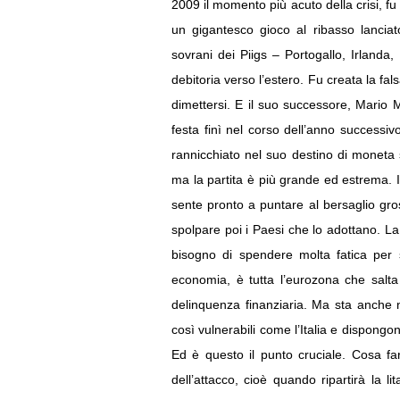
2009 il momento più acuto della crisi, fu 
un gigantesco gioco al ribasso lanciat
sovrani dei Piigs – Portogallo, Irlanda
debitoria verso l’estero. Fu creata la fal
dimettersi. E il suo successore, Mario 
festa finì nel corso dell’anno successi
rannicchiato nel suo destino di moneta se
ma la partita è più grande ed estrema. Il
sente pronto a puntare al bersaglio gros
spolpare poi i Paesi che lo adottano. La 
bisogno di spendere molta fatica per s
economia, è tutta l’eurozona che salta
delinquenza finanziaria. Ma sta anche n
così vulnerabili come l’Italia e dispongo
Ed è questo il punto cruciale. Cosa fa
dell’attacco, cioè quando ripartirà la li