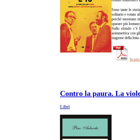
Sono tante le stori
solitario e votato 
perché mostrano in 
sparare più lontano”
Sullo sfondo c’è l’
asimmetrica con gli
stagione della lott
Scaric
Contro la paura. La viole
Libri