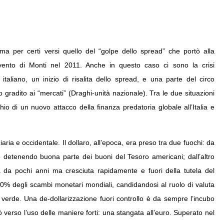
ma per certi versi quello del “golpe dello spread” che portò alla
vvento di Monti nel 2011. Anche in questo caso ci sono la crisi
 italiano, un inizio di risalita dello spread, e una parte del circo
 gradito ai “mercati” (Draghi-unità nazionale). Tra le due situazioni
io di un nuovo attacco della finanza predatoria globale all’Italia e
iaria e occidentale. Il dollaro, all’epoca, era preso tra due fuochi: da
o detenendo buona parte dei buoni del Tesoro americani; dall’altro
 da pochi anni ma cresciuta rapidamente e fuori della tutela del
l 30% degli scambi monetari mondiali, candidandosi al ruolo di valuta
to verde. Una de-dollarizzazione fuori controllo è da sempre l’incubo
tò verso l’uso delle maniere forti: una stangata all’euro. Superato nel