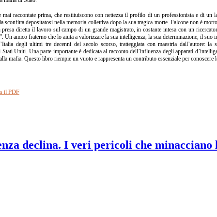
e mai raccontate prima, che restituiscono con nettezza il profilo di un professionista e di un l
alla sconfitta depositatosi nella memoria collettiva dopo la sua tragica morte. Falcone non è mo
presa diretta il lavoro sul campo di un grande magistrato, in costante intesa con un ricercato
. Un amico fraterno che lo aiuta a valorizzare la sua intelligenza, la sua determinazione, il suo i
Italia degli ultimi tre decenni del secolo scorso, tratteggiata con maestria dall’autore: la s
 Stati Uniti. Una parte importante è dedicata al racconto dell’influenza degli apparati d’intellig
a alla mafia. Questo libro riempie un vuoto e rappresenta un contributo essenziale per conoscere 
a il PDF
nza declina. I veri pericoli che minacciano