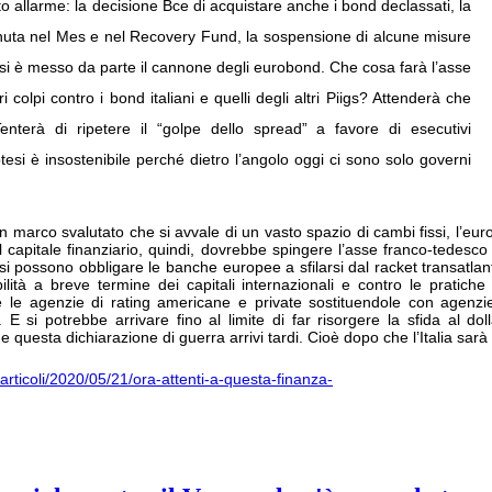
o allarme: la decisione Bce di acquistare anche i bond declassati, la
enuta nel Mes e nel Recovery Fund, la sospensione di alcune misure
 E si è messo da parte il cannone degli eurobond. Che cosa farà l’asse
olpi contro i bond italiani e quelli degli altri Piigs? Attenderà che
enterà di ripetere il “golpe dello spread” a favore di esecutivi
tesi è insostenibile perché dietro l’angolo oggi ci sono solo governi
marco svalutato che si avvale di un vasto spazio di cambi fissi, l’euro 
del capitale finanziario, quindi, dovrebbe spingere l’asse franco-tedes
) si possono obbligare le banche europee a sfilarsi dal racket transatla
lità a breve termine dei capitali internazionali e contro le pratiche 
e le agenzie di rating americane e private sostituendole con agenz
. E si potrebbe arrivare fino al limite di far risorgere la sfida al dol
che questa dichiarazione di guerra arrivi tardi. Cioè dopo che l’Italia sar
a/articoli/2020/05/21/ora-attenti-a-questa-finanza-