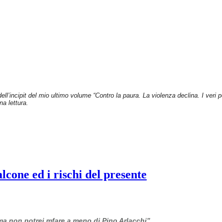
dell’incipit del mio ultimo volume “Contro la paura. La violenza declina. I veri
na lettura.
cone ed i rischi del presente
 ma non potrei mfare a meno di Pino Arlacchi”