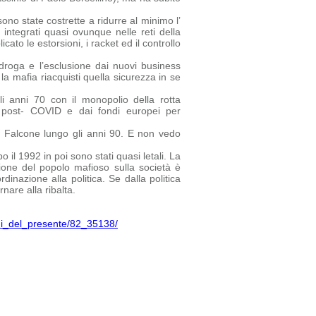
no state costrette a ridurre al minimo l’
 integrati quasi ovunque nelle reti della
ato le estorsioni, i racket ed il controllo
droga e l’esclusione dai nuovi business
la mafia riacquisti quella sicurezza in se
i anni 70 con il monopolio della rotta
ca post- COVID e dai fondi europei per
a Falcone lungo gli anni 90. E non vedo
 il 1992 in poi sono stati quasi letali. La
one del popolo mafioso sulla società è
inazione alla politica. Se dalla politica
nare alla ribalta.
chi_del_presente/82_35138/