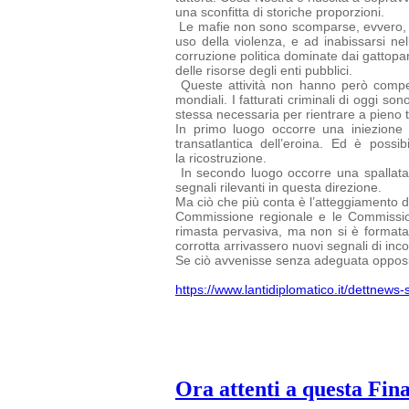
una sconfitta di storiche proporzioni.
Le mafie non sono scomparse, evvero, ed 
uso della violenza, e ad inabissarsi nel
corruzione politica dominate dai gattopard
delle risorse degli enti pubblici.
Queste attività non hanno però compen
mondiali. I fatturati criminali di oggi
sono
stessa necessaria per rientrare a pieno ti
In primo luogo occorre una iniezione 
transatlantica dell’eroina. Ed è possi
la ricostruzione.
In secondo luogo occorre una spallata 
segnali rilevanti in questa direzione.
Ma ciò che più conta è l’atteggiamento del
Commissione regionale e le
Commissio
rimasta pervasiva, ma non si è formata u
corrotta arrivassero nuovi segnali di inc
Se ciò avvenisse senza adeguata opposiz
https://www.lantidiplomatico.it/dettnew
Ora attenti a questa Fin