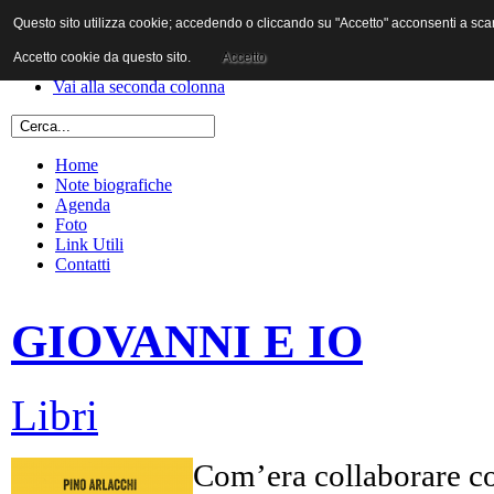
Questo sito utilizza cookie; accedendo o cliccando su "Accetto" acconsenti a scaric
Vai al contenuto
Vai alla navigazione principale
Accetto cookie da questo sito.
Accetto
Vai alla prima colonna
Vai alla seconda colonna
Home
Note biografiche
Agenda
Foto
Link Utili
Contatti
GIOVANNI E IO
Libri
Com’era collaborare co