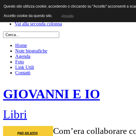
Questo sito utilizza cookie; accedendo o cliccando su "Accetto" acconsenti a scaric
Vai al contenuto
Vai alla navigazione principale
Accetto cookie da questo sito.
Accetto
Vai alla prima colonna
Vai alla seconda colonna
Home
Note biografiche
Agenda
Foto
Link Utili
Contatti
GIOVANNI E IO
Libri
Com’era collaborare co