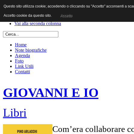
Questo sito utilizza cookie; accedendo o cliccando su "Accetto" acconsenti a scaric
Vai al contenuto
Vai alla navigazione principale
Accetto cookie da questo sito.
Accetto
Vai alla prima colonna
Vai alla seconda colonna
Home
Note biografiche
Agenda
Foto
Link Utili
Contatti
GIOVANNI E IO
Libri
Com’era collaborare co