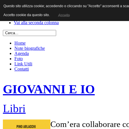
Questo sito utilizza cookie; accedendo o cliccando su "Accetto" acconsenti a scaric
Vai al contenuto
Vai alla navigazione principale
Accetto cookie da questo sito.
Accetto
Vai alla prima colonna
Vai alla seconda colonna
Home
Note biografiche
Agenda
Foto
Link Utili
Contatti
GIOVANNI E IO
Libri
Com’era collaborare co