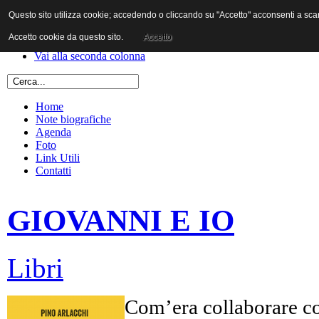
Questo sito utilizza cookie; accedendo o cliccando su "Accetto" acconsenti a scaric
Vai al contenuto
Vai alla navigazione principale
Accetto cookie da questo sito.
Accetto
Vai alla prima colonna
Vai alla seconda colonna
Home
Note biografiche
Agenda
Foto
Link Utili
Contatti
GIOVANNI E IO
Libri
Com’era collaborare co