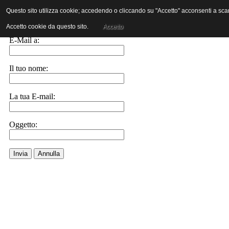
Questo sito utilizza cookie; accedendo o cliccando su "Accetto" acconsenti a scaric
Invia ad un amico.
Accetto cookie da questo sito.
Accetto
E-Mail a:
Il tuo nome:
La tua E-mail:
Oggetto:
Invia
Annulla