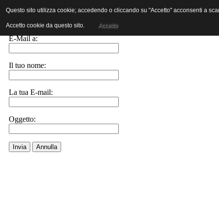
Questo sito utilizza cookie; accedendo o cliccando su "Accetto" acconsenti a scaric
Invia ad un amico.
Accetto cookie da questo sito.
Accetto
E-Mail a:
Il tuo nome:
La tua E-mail:
Oggetto:
Invia
Annulla