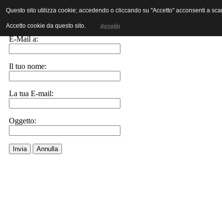
Questo sito utilizza cookie; accedendo o cliccando su "Accetto" acconsenti a scaric
Invia ad un amico.
Accetto cookie da questo sito.
Accetto
E-Mail a:
Il tuo nome:
La tua E-mail:
Oggetto:
Invia
Annulla