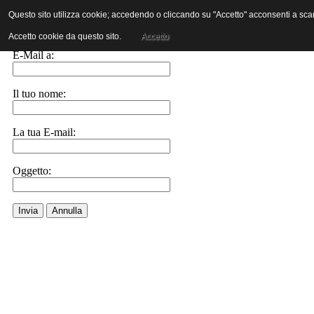
Questo sito utilizza cookie; accedendo o cliccando su "Accetto" acconsenti a scaric
Invia ad un amico.
Accetto cookie da questo sito.
Accetto
E-Mail a:
Il tuo nome:
La tua E-mail:
Oggetto:
Invia
Annulla