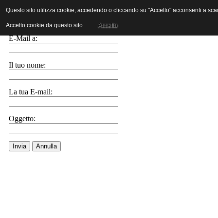
Questo sito utilizza cookie; accedendo o cliccando su "Accetto" acconsenti a scaric
Invia ad un amico.
Accetto cookie da questo sito.
Accetto
E-Mail a:
Il tuo nome:
La tua E-mail:
Oggetto:
Invia
Annulla