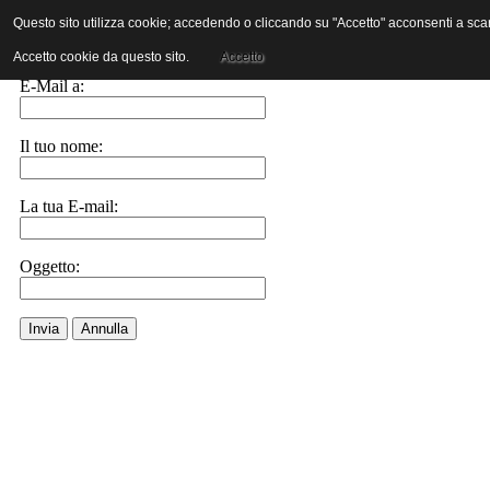
Questo sito utilizza cookie; accedendo o cliccando su "Accetto" acconsenti a scaric
Invia ad un amico.
Accetto cookie da questo sito.
Accetto
E-Mail a:
Il tuo nome:
La tua E-mail:
Oggetto:
Invia
Annulla