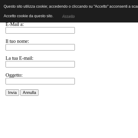
Questo sito utilizza cookie; accedendo o cliccando su "Accetto" acconsenti a scaric
Invia ad un amico.
Accetto cookie da questo sito.
Accetto
E-Mail a:
Il tuo nome:
La tua E-mail:
Oggetto:
Invia
Annulla